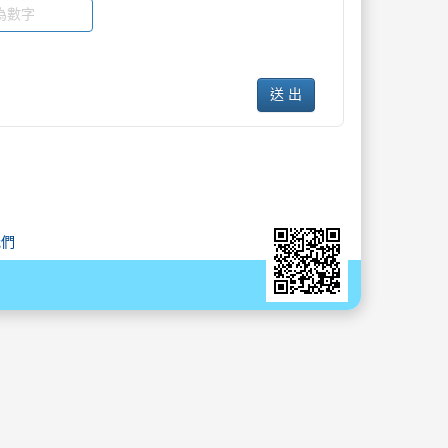
送 出
我們