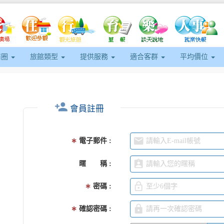
商圈
旅館類型
提供服務
適合客群
平均價位
person_add
，
會員註冊
email
∗
電子郵件
assignment_ind
暱 稱
lock_outline
∗
密碼
lock
∗
確認密碼