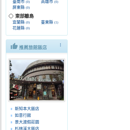
臺南市
高雄市
(0)
(0)
屏東縣
(0)
location_searching
東部離島
宜蘭縣
臺東縣
(0)
(1)
花蓮縣
(0)
thumb_up
more_vert
推薦旅館飯店
新知本大飯店
如意行館
景大渡假莊園
杉林溪大飯店