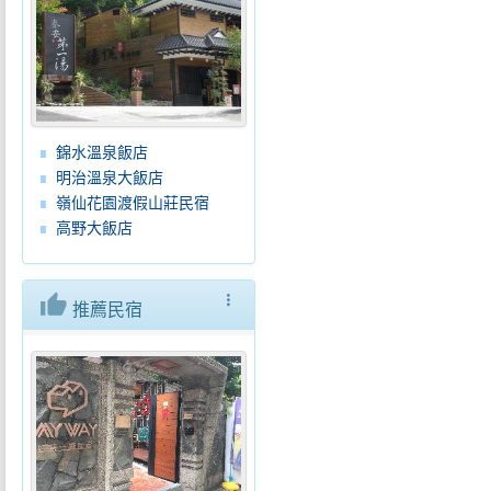
錦水溫泉飯店
明治溫泉大飯店
嶺仙花園渡假山莊民宿
高野大飯店
thumb_up
more_vert
推薦民宿