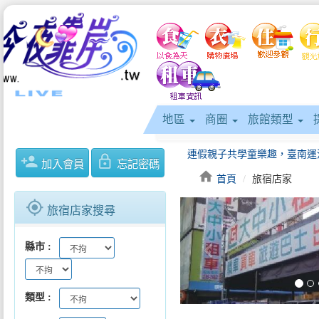
地區
商圈
旅館類型
person_add
lock_outline
加入會員
忘記密碼
home
首頁
旅宿店家
gps_fixed
旅宿店家搜尋
keyboard_arrow_left
縣市
類型