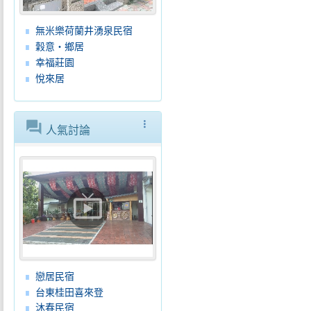
無米樂荷蘭井湧泉民宿
穀意‧鄉居
幸福莊園
悅來居
forum
more_vert
人氣討論
live_tv
戀居民宿
台東桂田喜來登
沐春民宿