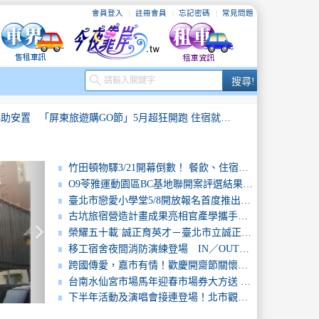
會員登入
註冊會員
忘記密碼
常見問題
搜
search
搜尋!
尋
協助安置
「屏東旅遊購GO節」5月超狂開跑 住宿就有機會中獎，月月抽百萬汽車！
2025台南購物節啟動50元就可抽現金88萬及百萬名車大獎
萬豪萬楓酒店臺南科學園區動土啟航國際品牌插旗善化帶動臺南觀光與產業新動能
竹田頓物驛3/21開幕倒數！ 餐飲、住宿、展演一次到位 打造慢城客家旅遊新體驗
O9苓雅運動園區BC基地聯開案評選結果出爐，打造結合運動休閒、商辦、飯店與住宅的運動園區
屏東農產驚艷東京 進駐日本知名連鎖超市及飯店
臺北隊就職三週年國際IP點亮大型活動觀光表現穩居六都之首
臺北市戀愛小學堂5/8開放報名首度推出平日下班交友結婚送海島蜜月禮
古坑旅宿營造計畫成果亮相官產學攜手打造可永續的旅遊新古坑
keyboard_arrow_right
2025新北感溫祭啟動 冬季活動全面熱鬧登場
連假親子共學童樂趣，臺南運河、博物館、文化園區人氣旺
榮耀五十載˙誠正育英才－臺北市立誠正國中50週年校慶
移工宿舍夜間消防演練登場 IN／OUT管制板提升救災效率
「2026南國國際生活節」 妖怪馬戲團踩街掀高潮，單日破萬人湧入恆春古城
新北寵物友善空間調查開跑，推出寵物「金獎旅遊指南」
跨國傳愛，嘉市有情！歡慶開齋節關懷移工打造穆斯林友善城市
台南水仙宮市場馬年迎春市場券大方送 黃偉哲邀民眾新春辦年貨好運帶回家
協助安置
「屏東旅遊購GO節」5月超狂開跑 住宿就有機會中獎，月月抽百萬汽車！
下半年活動及演唱會接連登場！北市觀傳局加強查緝非法日租守護旅客住宿安全