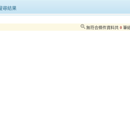
落實駐地安全、傳遞臺灣人情溫度延平警暖助環臺外籍客
搜尋結果
中市府鐵腕執行日租套房斷水斷電 呼籲出遊前至「台灣旅宿網」查詢合法旅館或民宿
zoom_in
無符合條件資料共
0
筆
衛武營《瘋迷24巴赫》3/14(六)登場！ 前夜祭限定並置奧芬巴哈歌劇音樂會 打造理性與感性迷狂的音樂馬拉松
北市32家企業搶人才！1,191職缺一次釋出高薪職缺吸睛無經驗也能應徵