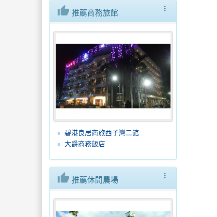
thumb_up
more_vert
推薦商務旅館
碧港良居商旅西子灣二館
大爵商務飯店
thumb_up
more_vert
推薦休閒農場