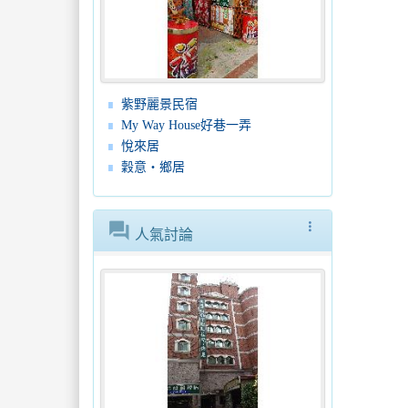
紫野麗景民宿
My Way House好巷一弄
悅來居
穀意‧鄉居
forum
more_vert
人氣討論