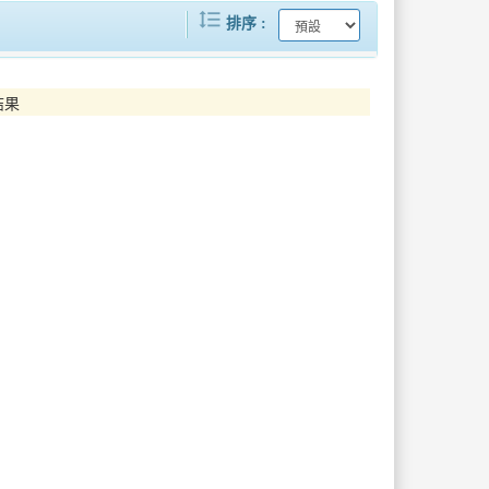
format_line_spacing
2025台南購物節啟動50元就可抽現金88萬及百萬名車大獎
萬豪萬楓酒店臺南科學園區動土啟航國際品牌插旗善化帶動臺南觀光與產業新動能
排序
屏東農產驚艷東京 進駐日本知名連鎖超市及飯店
臺北隊就職三週年國際IP點亮大型活動觀光表現穩居六都之首
結果
2025新北感溫祭啟動 冬季活動全面熱鬧登場
連假親子共學童樂趣，臺南運河、博物館、文化園區人氣旺
「2026南國國際生活節」 妖怪馬戲團踩街掀高潮，單日破萬人湧入恆春古城
新北寵物友善空間調查開跑，推出寵物「金獎旅遊指南」