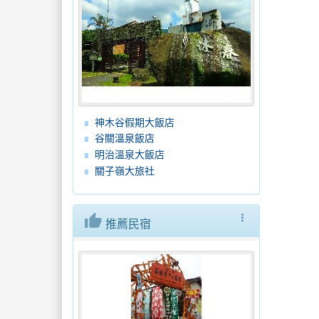
神木谷假期大飯店
谷關溫泉飯店
明治溫泉大飯店
關子嶺大旅社
thumb_up
more_vert
推薦民宿