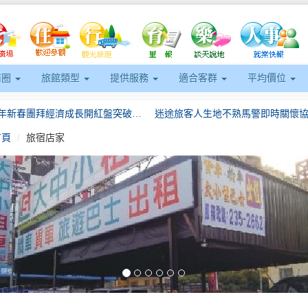
商圈
旅館類型
提供服務
適合客群
平均價位
嘉市115年新春團拜經濟成長開紅盤突破逆勢南區6縣市唯一稅收正成長
迷途旅客人生地不熟馬警即時關懷
首頁
旅宿店家
落實駐地安全、傳遞臺灣人情溫度延平警暖助環臺外籍客
中市府鐵腕執行日租套房斷水斷電 呼籲出遊前至「台灣旅宿網」查詢合法旅館或民宿
eft
衛武營《瘋迷24巴赫》3/14(六)登場！ 前夜祭限定並置奧芬巴哈歌劇音樂會 打造理性與感性迷狂的音樂馬拉松
北市32家企業搶人才！1,191職缺一次釋出高薪職缺吸睛無經驗也能應徵
嘉市115年新春團拜經濟成長開紅盤突破逆勢南區6縣市唯一稅收正成長
迷途旅客人生地不熟馬警即時關懷