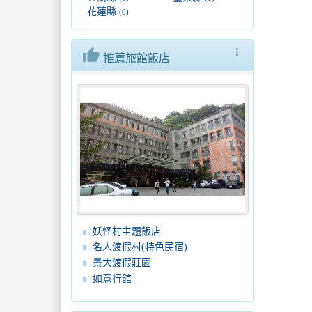
花蓮縣
(0)
thumb_up
more_vert
推薦旅館飯店
妖怪村主題飯店
名人渡假村(特色民宿)
景大渡假莊園
如意行館