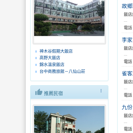
故鄉
飯店
...
電話
李家
飯店
神木谷假期大飯店
...
高野大飯店
電話
錦水溫泉飯店
台中商務旅館－八仙山莊
雀客
飯店
...
thumb_up
more_vert
推薦民宿
電話
九份
飯店
...
電話