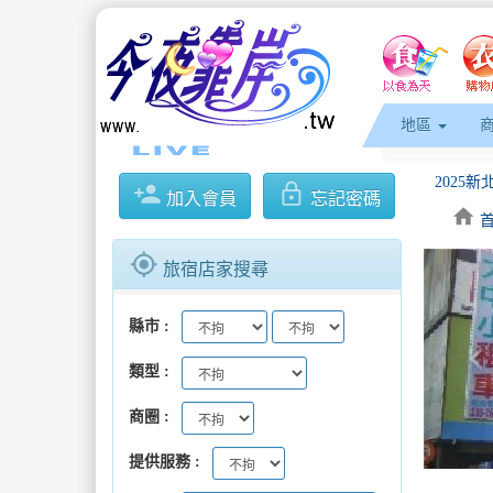
地區
person_add
lock_outline
加入會員
忘記密碼
home
gps_fixed
旅宿店家搜尋
白沙警
縣市
keyboard_arrow_l
類型
商圈
提供服務