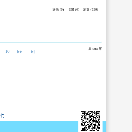
評論 (0)
收藏 (0)
瀏覽 (556)
共
604
筆
fast_forward
skip_next
10
我們