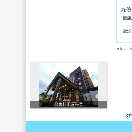
九份
飯店
...
電話
目前：
1~2
台東桂田喜來登
收