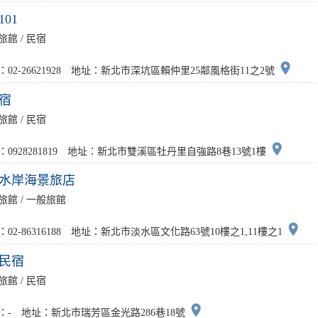
01
旅館 / 民宿
place
：02-26621928 地址：新北市深坑區賴仲里25鄰風格街11之2號
宿
旅館 / 民宿
place
：0928281819 地址：新北市雙溪區牡丹里自強路8巷13號1樓
水岸海景旅店
旅館 / 一般旅館
place
：02-86316188 地址：新北市淡水區文化路63號10樓之1,11樓之1
民宿
旅館 / 民宿
place
：- 地址：新北市瑞芳區金光路286巷18號