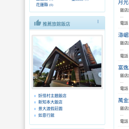
月光
花蓮縣
(0)
飯店
...
thumb_up
more_vert
電話
推薦旅館飯店
濦崌
飯店
...
電話
富逸
飯店
...
電話
妖怪村主題飯店
萬金
新知本大飯店
飯店
景大渡假莊園
...
如意行館
電話