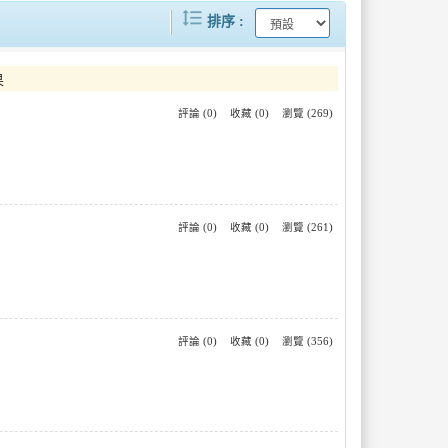
format_line_spacing
「2026礦山藝術季」金礦坑內限定展演系列活動現正報名中
「百味台南好禮相伴」台南美食文化節壓軸登場高雄漢神巨蛋
排序
起登場
2026旗津風箏節盛大登場 陳其邁：加碼盛夏券共享高雄夏日魅力
果
評論 (0)
收藏 (0)
瀏覽 (269)
大台南國際旅展熱鬧登場 黃偉哲推「臺南購物節序號4倍送」拚買氣、拚回饋
一年四季都有意思！「鹽琉開趴-聖誕有意思」海港聖誕閃耀新園
從果園到星空！屏東暗空友善燈具改善 「暗天不暗地」打造夜間環境新樣貌
嘉義市AI旅遊書亮相2026智慧城市展黃敏惠市長體驗智慧旅遊新模式
評論 (0)
收藏 (0)
瀏覽 (261)
評論 (0)
收藏 (0)
瀏覽 (356)