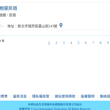
樹屋民宿
旅館 / 民宿
place
：- 地址：新北市瑞芳區基山街243號
0
筆
1
2
3
4
5
6
7
8
9
費標準
最新消息
隱私權政策
網站使用條款
版權聲明
聯絡
本網站由生活情報科技網路股份有限公司設計
版權所有 © Live Information Technology All Rights Reserved.