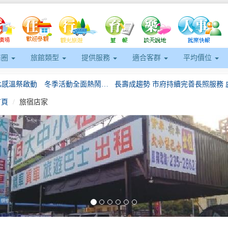
商圈
旅館類型
提供服務
適合客群
平均價位
2025新北感溫祭啟動 冬季活動全面熱鬧登場
首頁
旅宿店家
屏東集團婚禮6月7日浪漫登場 抽日韓蜜月機票 打造專屬幸福儀式感
攜手在地業者防範毒駕守護用路安全
夢時代2025超強週年慶第二波10/10
eft
傾聽產業第一線聲音市長與商業會共商發展良策
求職馬到成功 3/21大型徵才活動逾千職缺 勞工局助您搶先機
2025新北感溫祭啟動 冬季活動全面熱鬧登場