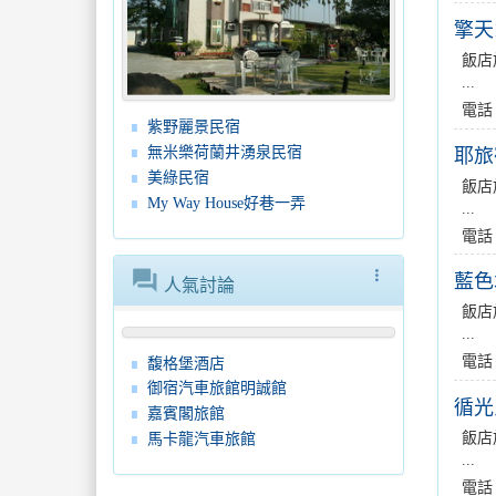
擎天1
飯店
...
電話
紫野麗景民宿
無米樂荷蘭井湧泉民宿
耶旅
美綠民宿
飯店
My Way House好巷一弄
...
電話
forum
more_vert
藍色
人氣討論
飯店
...
電話
馥格堡酒店
御宿汽車旅館明誠館
循光
嘉賓閣旅館
飯店
馬卡龍汽車旅館
...
電話