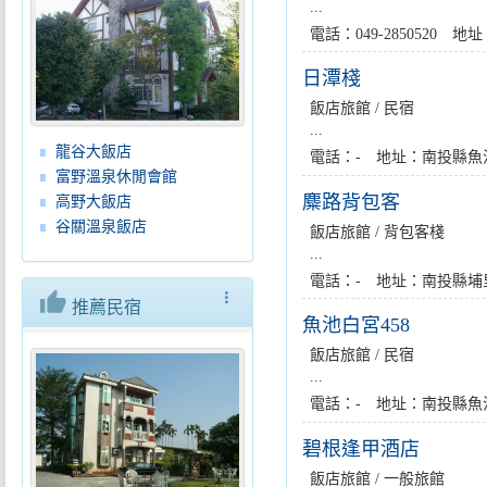
...
電話：049-2850520
日潭棧
飯店旅館 / 民宿
...
龍谷大飯店
電話：- 地址：南投縣魚
富野溫泉休閒會館
麋路背包客
高野大飯店
谷關溫泉飯店
飯店旅館 / 背包客棧
...
電話：- 地址：南投縣埔
thumb_up
more_vert
推薦民宿
魚池白宮458
飯店旅館 / 民宿
...
電話：- 地址：南投縣魚
碧根逢甲酒店
飯店旅館 / 一般旅館