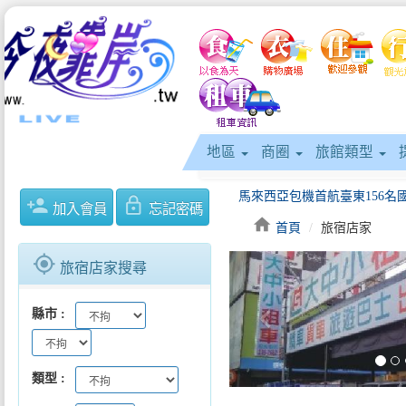
地區
商圈
旅館類型
person_add
lock_outline
加入會員
忘記密碼
home
首頁
旅宿店家
gps_fixed
旅宿店家搜尋
keyboard_arrow_left
縣市
類型