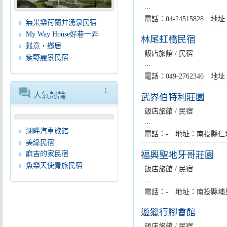
...
電話：04-24515828 
無米樂荷蘭井湧泉民宿
My Way House好巷一弄
林尾虹橋民宿
穀意‧鄉居
飯店旅館 / 民宿
紫野麗景民宿
...
電話：049-2762346
forum
more_vert
人氣討論
武界伯特利莊園
飯店旅館 / 民宿
...
湖畔汽車旅館
電話：- 地址：南投縣仁愛
美綠民宿
福興聖地牙哥莊園
麻吉的家民宿
魚樂天使青旅民宿
飯店旅館 / 民宿
...
電話：- 地址：南投縣埔
遊獵行腳會館
飯店旅館 / 民宿