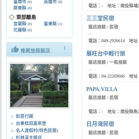
臺南市
高雄市
(0)
(0)
電話：- 地址：南投縣埔
屏東縣
(0)
location_searching
東部離島
三三堂民宿
宜蘭縣
臺東縣
(0)
(1)
飯店旅館 / 民宿
花蓮縣
(0)
...
電話：049-2926614
thumb_up
more_vert
推薦旅館飯店
展旺台中輕行旅
飯店旅館 / 一般旅館
...
電話：04-22269666 
PAPA.VILLA
飯店旅館 / 民宿
...
電話：- 地址：南投縣魚池
如意行館
台東桂田喜來登
日月灣民宿
名人渡假村(特色民宿)
飯店旅館 / 民宿
杉林溪大飯店
...