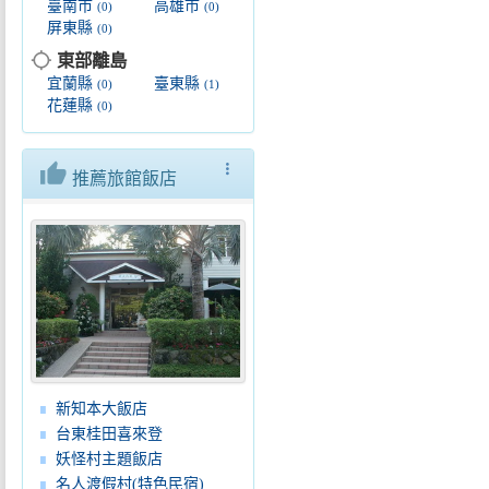
臺南市
高雄市
(0)
(0)
屏東縣
(0)
location_searching
東部離島
宜蘭縣
臺東縣
(0)
(1)
花蓮縣
(0)
thumb_up
more_vert
推薦旅館飯店
新知本大飯店
台東桂田喜來登
妖怪村主題飯店
名人渡假村(特色民宿)