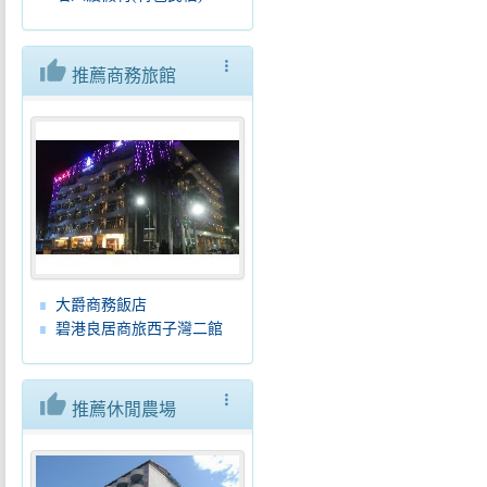
thumb_up
more_vert
推薦商務旅館
大爵商務飯店
碧港良居商旅西子灣二館
thumb_up
more_vert
推薦休閒農場