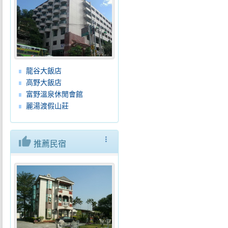
龍谷大飯店
高野大飯店
富野溫泉休閒會館
麗湯渡假山莊
thumb_up
more_vert
推薦民宿