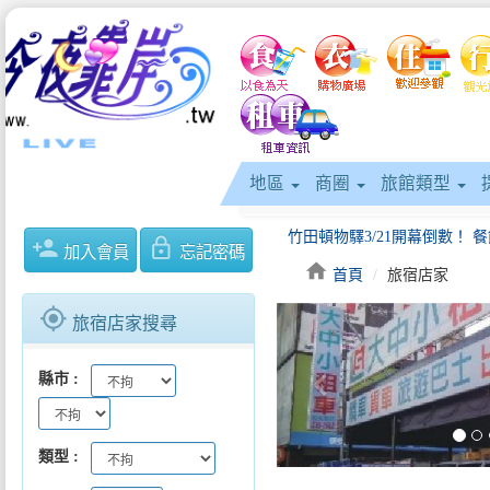
地區
商圈
旅館類型
person_add
lock_outline
加入會員
忘記密碼
home
首頁
旅宿店家
gps_fixed
旅宿店家搜尋
keyboard_arrow_left
縣市
類型