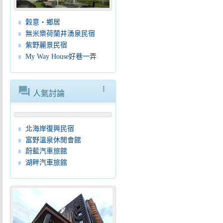
穀意‧鄉居
無米樂荷蘭井湧泉民宿
紫野麗景民宿
My Way House好巷一弄
forum
more_vert
人氣討論
北海岸復興民宿
富野溫泉休閒會館
蔚藍汽車旅館
湖畔汽車旅館