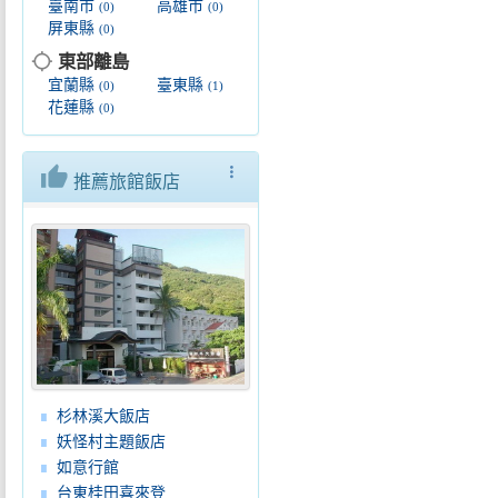
臺南市
高雄市
(0)
(0)
屏東縣
(0)
location_searching
東部離島
宜蘭縣
臺東縣
(0)
(1)
花蓮縣
(0)
thumb_up
more_vert
推薦旅館飯店
杉林溪大飯店
妖怪村主題飯店
如意行館
台東桂田喜來登