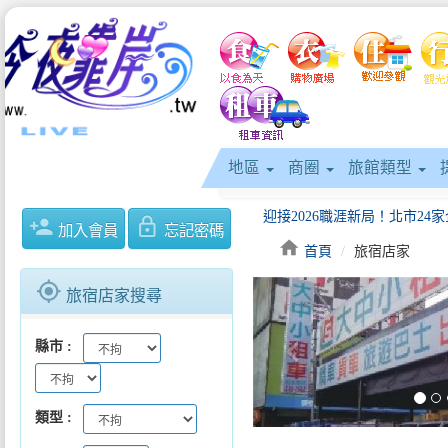
地區
商圈
旅館類型
person_add
lock_outline
加入會員
忘記密碼
home
首頁
旅宿店家
gps_fixed
旅宿店家搜尋
keyboard_arrow_left
縣市
類型