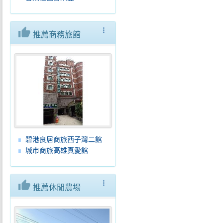
thumb_up
more_vert
推薦商務旅館
碧港良居商旅西子灣二館
城市商旅高雄真愛館
thumb_up
more_vert
推薦休閒農場