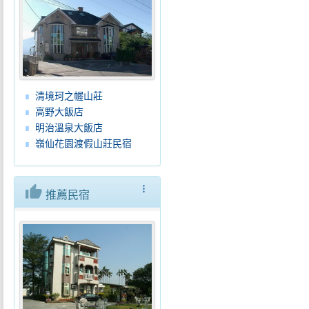
清境珂之幄山莊
高野大飯店
明治溫泉大飯店
嶺仙花園渡假山莊民宿
thumb_up
more_vert
推薦民宿