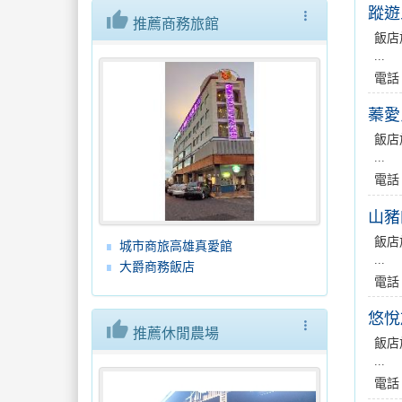
蹤遊
thumb_up
more_vert
推薦商務旅館
飯店
...
電話
蓁愛
飯店
...
電話
山豬
飯店
城市商旅高雄真愛館
...
大爵商務飯店
電話
悠悅
thumb_up
more_vert
推薦休閒農場
飯店
...
電話