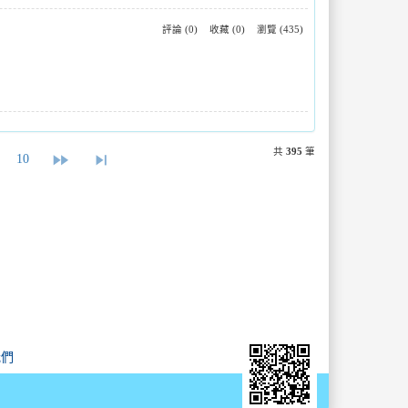
評論 (0)
收藏 (0)
瀏覽 (435)
共
395
筆
fast_forward
skip_next
10
我們