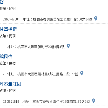
谷
旅館 / 民宿
place
：0960747504 地址：桃園市復興區華陵里11鄰巴崚180之14號
甘單樸宿
旅館 / 民宿
place
：- 地址：桃園市大溪區勝利街79巷1弄1號
艙民宿
旅館 / 民宿
place
：- 地址：桃園市大園區菓林里1鄰三民路二段827號
坪泰雅莊園
旅館 / 民宿
place
：03-3821818 地址：桃園市復興區澤仁里18鄰霞雲坪6之1號