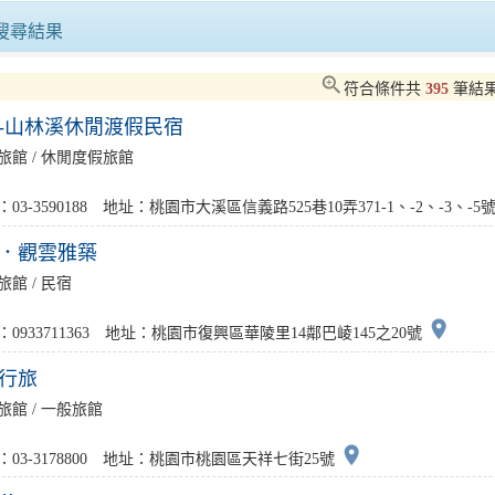
TTONE跨越式成果發表 以智慧驅動縣政、打造高效便民服務
2025台中好湯音樂會 谷關溫泉區熱
搜尋結果
臺北市持續打造穆斯林友善環境再輔導15家業者取得穆斯林友善認證推動成果屢獲國際肯定！
zoom_in
符合條件共
395
筆結
-山林溪休閒渡假民宿
南瓜界年度盛事全國大南瓜爭霸與星級料理繽紛登場
旅館 / 休閒度假旅館
走靜貓空賞美景、品茶香打卡送好禮再抽iPhone17Pro
03-3590188 地址：桃園市大溪區信義路525巷10弄371-1、-2、-3、-5
．觀雲雅築
旅館 / 民宿
place
：0933711363 地址：桃園市復興區華陵里14鄰巴崚145之20號
行旅
旅館 / 一般旅館
place
：03-3178800 地址：桃園市桃園區天祥七街25號