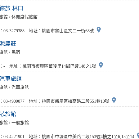
徠旅 林口
旅館 / 休閒度假旅館
place
：03-3279388 地址：桃園市龜山區文二一街68號
源農莊
旅館 / 民宿
place
：- 地址：桃園市復興區華陵里14鄰巴崚148之1號
汽車旅館
旅館 / 汽車旅館
place
：03-4909077 地址：桃園市新屋區梅高路二段551巷10號
芯旅館
旅館 / 一般旅館
pl
：03-4221901 地址：桃園市中壢區中美路二段153號4樓之1至6,13至14