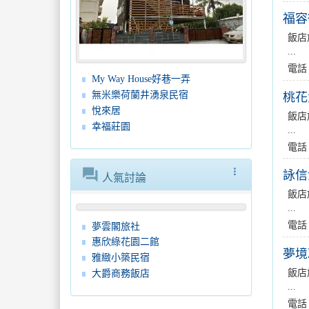
福容
飯店
...
電話
My Way House好巷一弄
無米樂荷蘭井湧泉民宿
桃花
悅來居
飯店
幸福莊園
...
電話
forum
more_vert
詠信
人氣討論
飯店
...
電話
夢雲閣旅社
惠欣綠花園二館
夢境
雅緻小築民宿
飯店
大爵商務飯店
...
電話