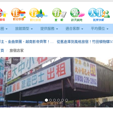
商圈
旅館類型
提供服務
適合客群
平均價位
葛萊美得主、金曲樂團、越南影帝齊聚！8國陣容席捲2026日光海島生活節
首頁
旅宿店家
TTONE跨越式成果發表 以智慧驅動縣政、打造高效便民服務
2025台中好湯音樂會 谷關溫泉區熱
臺北市持續打造穆斯林友善環境再輔導15家業者取得穆斯林友善認證推動成果屢獲國際肯定！
eft
南瓜界年度盛事全國大南瓜爭霸與星級料理繽紛登場
走靜貓空賞美景、品茶香打卡送好禮再抽iPhone17Pro
葛萊美得主、金曲樂團、越南影帝齊聚！8國陣容席捲2026日光海島生活節