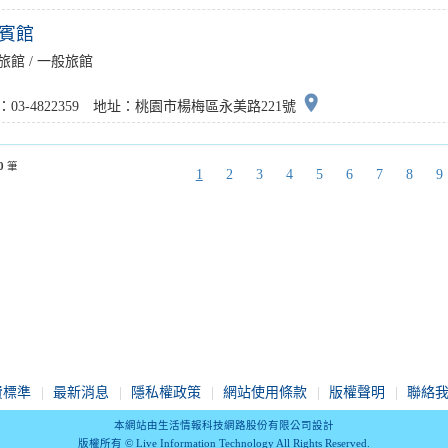
賓館
旅館 / 一般旅館
place
：03-4822359 地址：桃園市楊梅區永美路221號
0
筆
1
2
3
4
5
6
7
8
9
費標準
最新消息
隱私權政策
網站使用條款
版權聲明
聯絡
本網站由生活情報科技網路股份有限公司設計
版權所有 © Live Information Technology All Rights Reserved.