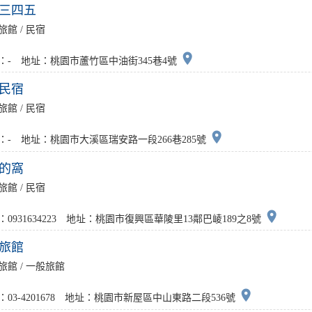
三四五
旅館 / 民宿
place
：- 地址：桃園市蘆竹區中油街345巷4號
民宿
旅館 / 民宿
place
：- 地址：桃園市大溪區瑞安路一段266巷285號
的窩
旅館 / 民宿
place
：0931634223 地址：桃園市復興區華陵里13鄰巴崚189之8號
旅館
旅館 / 一般旅館
place
：03-4201678 地址：桃園市新屋區中山東路二段536號