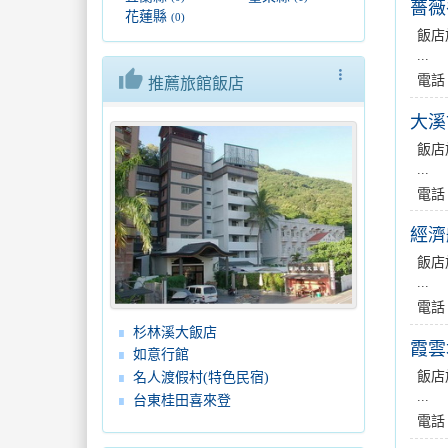
薔薇
花蓮縣
(0)
飯店
...
thumb_up
more_vert
電話
推薦旅館飯店
大溪
飯店
...
電話
經濟
飯店
...
電話
杉林溪大飯店
霞雲
如意行館
飯店
名人渡假村(特色民宿)
...
台東桂田喜來登
電話