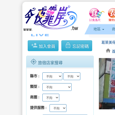
地區
person_add
lock_outline
加入會員
忘記密碼
home
gps_fixed
旅宿店家搜尋
縣市
keyboard_arrow_l
類型
商圈
提供服務