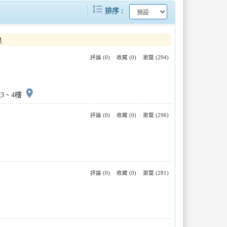
format_line_spacing
鬧登場
新竹市政府與臺南市政府旅宿業管理與觀光行銷經驗交流
排序
迎接2026年春節及228連假 臺南旅遊活動齊發 市府加強旅宿稽查保障消費權益
2026台南市耶誕跨年3演唱會＋3親子活動黃偉哲攜新世代冠軍男團F.F.O公布場次
果
評論 (0)
收藏 (0)
瀏覽 (294)
臺北市戀愛小學堂5/8開放報名首度推出平日下班交友結婚送海島蜜月禮
賞燈不只一晚！「2026台北燈節」20條遊程帶你玩限定旅宿優惠輕鬆省
大台南國際旅展熱鬧登場 黃偉哲推「臺南購物節序號4倍送」拚買氣、拚回饋
五一連假玩屏東！山海藝文一次收 還有百萬汽車月月抽
place
號3、4樓
評論 (0)
收藏 (0)
瀏覽 (296)
評論 (0)
收藏 (0)
瀏覽 (281)