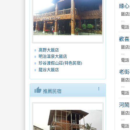
緣心
飯店
...
電話
歡喜
飯店
高野大飯店
...
明治溫泉大飯店
電話
珍谷渡假山莊(特色民宿)
龍谷大飯店
老街
飯店
...
thumb_up
more_vert
推薦民宿
電話
河鬧
飯店
...
電話