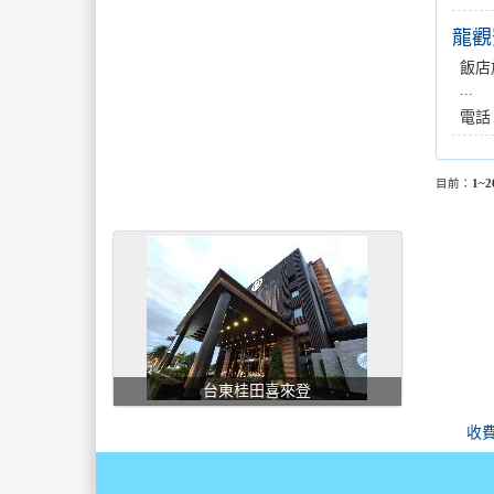
龍觀
飯店
...
電話
目前：
1~2
台東桂田喜來登
收