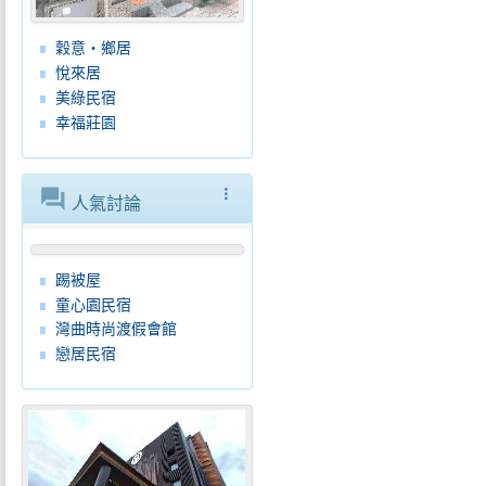
穀意‧鄉居
悅來居
美綠民宿
幸福莊園
forum
more_vert
人氣討論
踢被屋
童心園民宿
灣曲時尚渡假會館
戀居民宿