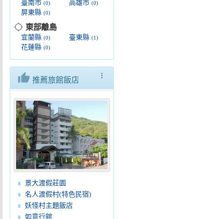
臺南市
高雄市
(0)
(0)
屏東縣
(0)
location_searching
東部離島
宜蘭縣
臺東縣
(0)
(1)
花蓮縣
(0)
thumb_up
more_vert
推薦旅館飯店
景大渡假莊園
名人渡假村(特色民宿)
妖怪村主題飯店
如意行館