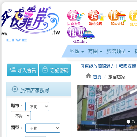
地區
商圈
旅館類型
person_add
lock_outline
加入會員
忘記密碼
home
首頁
旅宿店家
gps_fixed
旅宿店家搜尋
keyboard_arrow_left
縣市
類型