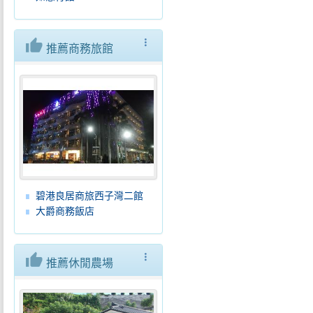
thumb_up
more_vert
推薦商務旅館
碧港良居商旅西子灣二館
大爵商務飯店
thumb_up
more_vert
推薦休閒農場