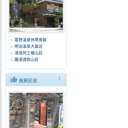
富野溫泉休閒會館
明治溫泉大飯店
清境珂之幄山莊
麗湯渡假山莊
thumb_up
more_vert
推薦民宿