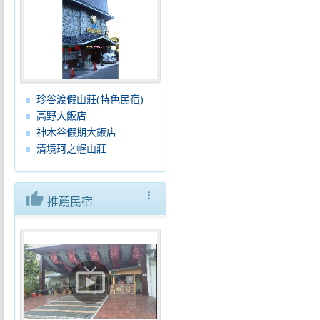
珍谷渡假山莊(特色民宿)
高野大飯店
神木谷假期大飯店
清境珂之幄山莊
thumb_up
more_vert
推薦民宿
live_tv