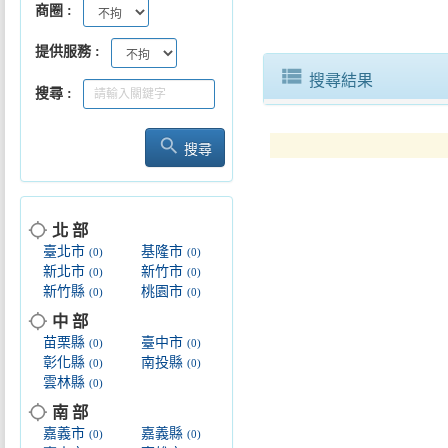
商圈
提供服務
view_list
搜尋結果
搜尋
來食Rice! 品味客庄好時光！
search
搜尋
location_searching
北 部
臺北市
基隆市
(0)
(0)
新北市
新竹市
(0)
(0)
新竹縣
桃園市
(0)
(0)
location_searching
中 部
苗栗縣
臺中市
(0)
(0)
彰化縣
南投縣
(0)
(0)
雲林縣
(0)
location_searching
南 部
嘉義市
嘉義縣
(0)
(0)