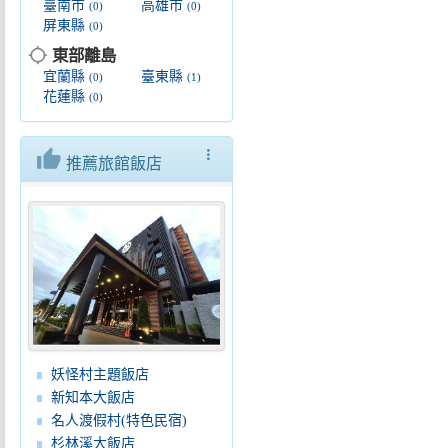
臺南市
高雄市
(0)
(0)
屏東縣
(0)
location_searching
東部離島
宜蘭縣
臺東縣
(0)
(1)
花蓮縣
(0)
thumb_up
more_vert
推薦旅館飯店
妖怪村主題飯店
新知本大飯店
名人渡假村(特色民宿)
杉林溪大飯店