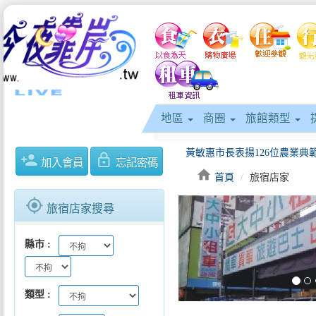
地區
商圈
旅館類型
person_add
lock_outline
加入會員
忘記密碼
home
首頁
旅宿店家
gps_fixed
旅宿店家搜尋
來食Rice! 品味客庄好時光！
keyboard_arrow_left
縣市
類型