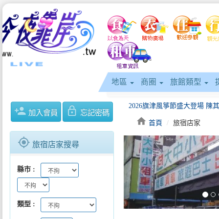
地區
商圈
旅館類型
person_add
lock_outline
加入會員
忘記密碼
home
首頁
旅宿店家
gps_fixed
旅宿店家搜尋
keyboard_arrow_left
縣市
類型