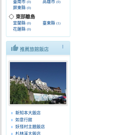
臺南市
高雄市
(0)
(0)
屏東縣
(0)
location_searching
東部離島
宜蘭縣
臺東縣
(0)
(1)
花蓮縣
(0)
thumb_up
more_vert
推薦旅館飯店
新知本大飯店
如意行館
妖怪村主題飯店
杉林溪大飯店