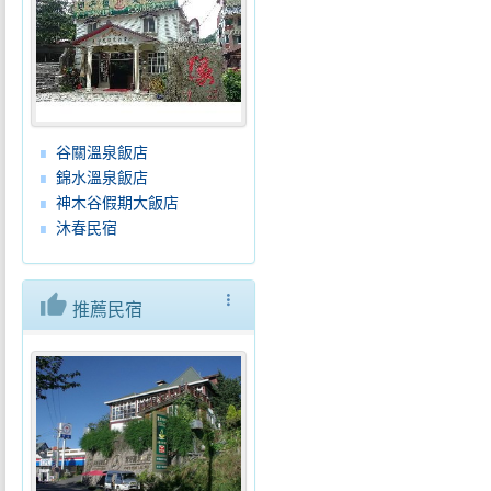
谷關溫泉飯店
錦水溫泉飯店
神木谷假期大飯店
沐春民宿
thumb_up
more_vert
推薦民宿