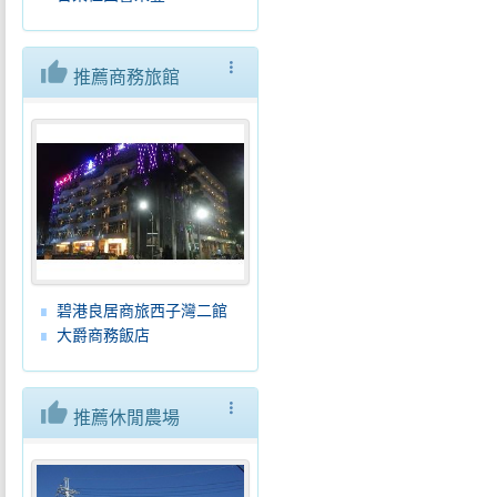
thumb_up
more_vert
推薦商務旅館
碧港良居商旅西子灣二館
大爵商務飯店
thumb_up
more_vert
推薦休閒農場