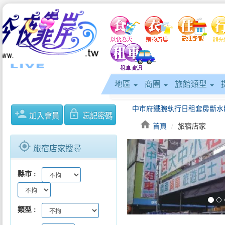
地區
商圈
旅館類型
person_add
lock_outline
加入會員
忘記密碼
home
首頁
旅宿店家
gps_fixed
旅宿店家搜尋
keyboard_arrow_left
縣市
類型