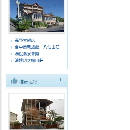
高野大飯店
台中商務旅館－八仙山莊
湯悅溫泉會館
清境珂之幄山莊
thumb_up
more_vert
推薦民宿