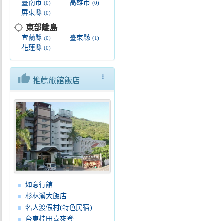
臺南市
高雄市
(0)
(0)
屏東縣
(0)
location_searching
東部離島
宜蘭縣
臺東縣
(0)
(1)
花蓮縣
(0)
thumb_up
more_vert
推薦旅館飯店
如意行館
杉林溪大飯店
名人渡假村(特色民宿)
台東桂田喜來登