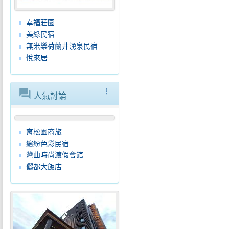
幸福莊園
美綠民宿
無米樂荷蘭井湧泉民宿
悅來居
forum
more_vert
人氣討論
育松園商旅
繽紛色彩民宿
灣曲時尚渡假會館
儷都大飯店