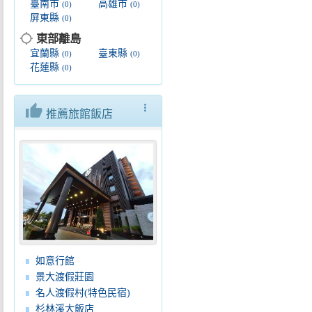
臺南市
高雄市
(0)
(0)
屏東縣
(0)
location_searching
東部離島
宜蘭縣
臺東縣
(0)
(0)
花蓮縣
(0)
thumb_up
more_vert
推薦旅館飯店
如意行館
景大渡假莊園
名人渡假村(特色民宿)
杉林溪大飯店