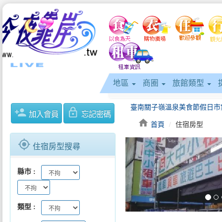
地區
商圈
旅館類型
person_add
lock_outline
加入會員
忘記密碼
home
首頁
住宿房型
gps_fixed
住宿房型搜尋
keyboard_arrow_left
縣市
類型