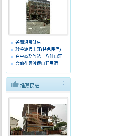
谷關溫泉飯店
珍谷渡假山莊(特色民宿)
台中商務旅館－八仙山莊
嶺仙花園渡假山莊民宿
thumb_up
more_vert
推薦民宿