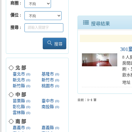
商圈
價位
view_list
搜尋結果
搜尋
search
搜尋
30
8 人
房間
location_searching
北 部
刷、
臺北市
基隆市
飲水
(0)
(0)
新北市
新竹市
(0)
(0)
地址
新竹縣
桃園市
(0)
(0)
location_searching
中 部
目前：
1~1
筆
苗栗縣
臺中市
(0)
(0)
彰化縣
南投縣
(0)
(0)
雲林縣
(0)
location_searching
南 部
嘉義市
嘉義縣
(0)
(0)