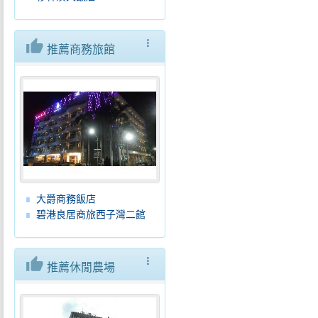
thumb_up
more_vert
推薦商務旅館
大爵商務飯店
碧港良居商旅西子灣二館
thumb_up
more_vert
推薦休閒農場