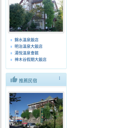
錦水溫泉飯店
明治溫泉大飯店
湯悅溫泉會館
神木谷假期大飯店
thumb_up
more_vert
推薦民宿