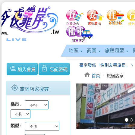
地區
商圈
旅館類型
person_add
lock_outline
加入會員
忘記密碼
home
首頁
旅宿店家
gps_fixed
旅宿店家搜尋
keyboard_arrow_left
縣市
類型