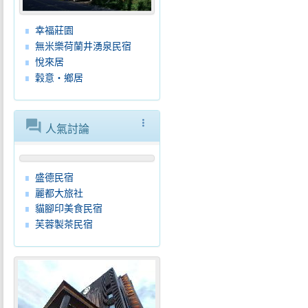
幸福莊園
無米樂荷蘭井湧泉民宿
悅來居
穀意‧鄉居
forum
more_vert
人氣討論
盛德民宿
麗都大旅社
貓腳印美食民宿
芙蓉製茶民宿