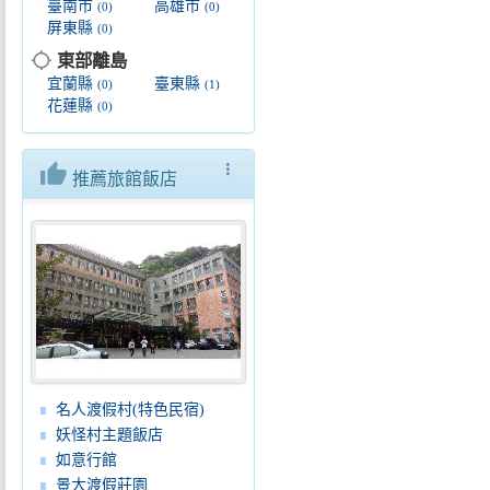
臺南市
高雄市
(0)
(0)
屏東縣
(0)
location_searching
東部離島
宜蘭縣
臺東縣
(0)
(1)
花蓮縣
(0)
thumb_up
more_vert
推薦旅館飯店
名人渡假村(特色民宿)
妖怪村主題飯店
如意行館
景大渡假莊園