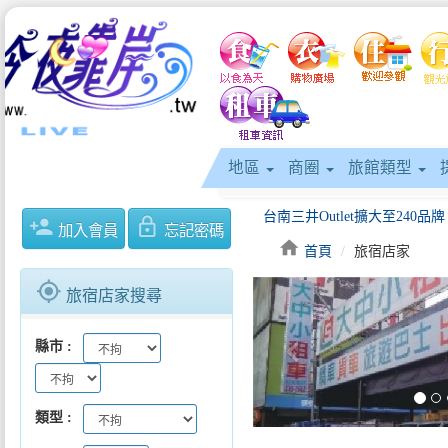
地區
商圈
旅館類型
person_add
lock_outline
加入會員
忘記密碼
home
首頁
旅宿店家
gps_fixed
旅宿店家搜尋
keyboard_arrow_left
縣市
類型