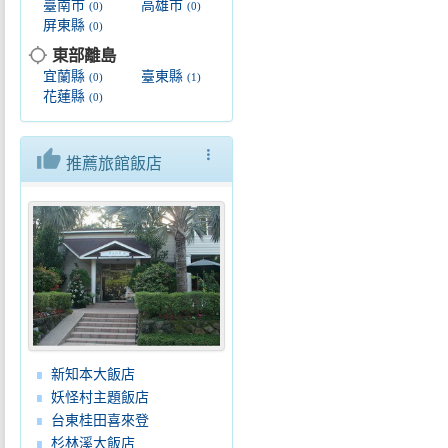
臺南市
高雄市
(0)
(0)
屏東縣
(0)
location_searching
東部離島
宜蘭縣
臺東縣
(0)
(1)
花蓮縣
(0)
thumb_up
more_vert
推薦旅館飯店
新知本大飯店
妖怪村主題飯店
台東桂田喜來登
杉林溪大飯店