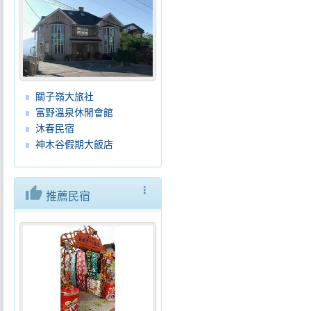
關子嶺大旅社
富野溫泉休閒會館
沐春民宿
神木谷假期大飯店
thumb_up
more_vert
推薦民宿