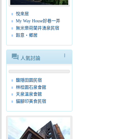
悅來居
My Way House好巷一弄
無米樂荷蘭井湧泉民宿
穀意‧鄉居
forum
more_vert
人氣討論
馥隱田園民宿
林桂園石泉會館
天泉溫泉會館
貓腳印美食民宿