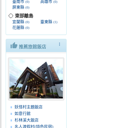
臺南市
高雄市
(0)
(0)
屏東縣
(0)
location_searching
東部離島
宜蘭縣
臺東縣
(0)
(1)
花蓮縣
(0)
thumb_up
more_vert
推薦旅館飯店
妖怪村主題飯店
如意行館
杉林溪大飯店
名人渡假村(特色民宿)