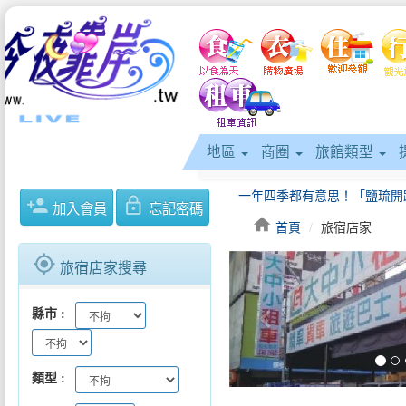
地區
商圈
旅館類型
person_add
lock_outline
加入會員
忘記密碼
home
首頁
旅宿店家
gps_fixed
旅宿店家搜尋
keyboard_arrow_left
縣市
類型