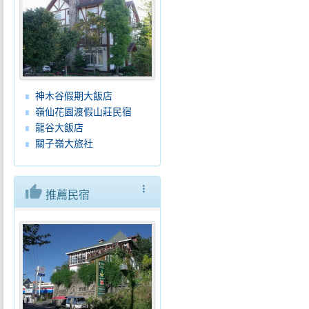
神木谷假期大飯店
嶺仙花園渡假山莊民宿
龍谷大飯店
關子嶺大旅社
thumb_up
more_vert
推薦民宿