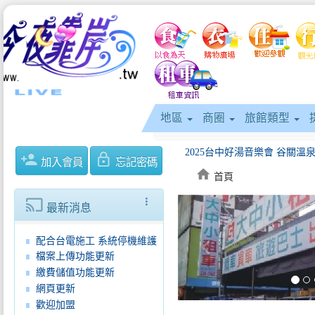
地區
商圈
旅館類型
person_add
lock_outline
加入會員
忘記密碼
home
首頁
cast
more_vert
最新消息
keyboard_arrow_left
配合台電施工 系統停機維護
檔案上傳功能更新
繳費儲值功能更新
網頁更新
歡迎加盟