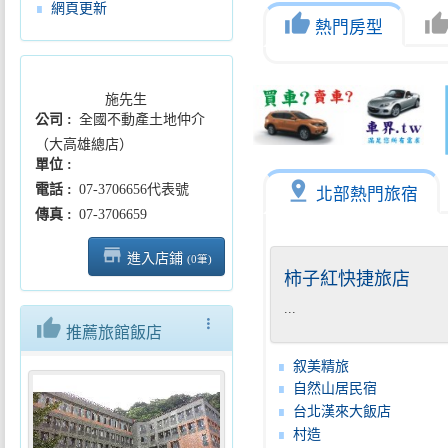
網頁更新
thumb_up
thumb_u
熱門房型
施先生
公司
全國不動產土地仲介
（大高雄總店）
單位
pin_drop
電話
07-3706656代表號
北部熱門旅宿
傳真
07-3706659
store_mall_directory
進入店鋪
(0筆)
柿子紅快捷旅店
...
thumb_up
more_vert
推薦旅館飯店
叙美精旅
自然山居民宿
台北漢來大飯店
村造