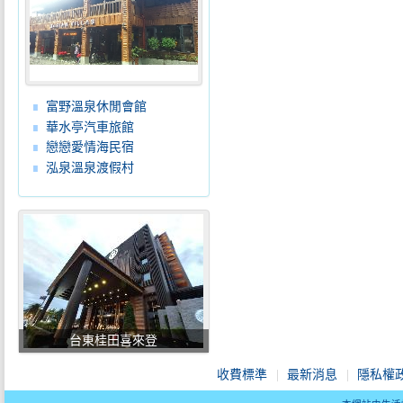
富野溫泉休閒會館
華水亭汽車旅館
戀戀愛情海民宿
泓泉溫泉渡假村
台東桂田喜來登
收費標準
最新消息
隱私權