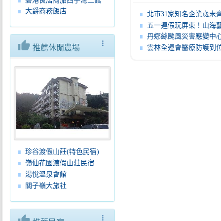
碧港良居商旅西子灣二館
大爵商務飯店
北市31家知名企業歲末齊力求才釋出1,385
五一連假玩屏東！山海藝文一次收 還有百萬汽車
丹娜絲颱風災害應變中心第三次工作
thumb_up
more_vert
推薦休閒農場
雲林全運會醫療防護到位縣長張麗善：打造最安全競
珍谷渡假山莊(特色民宿)
嶺仙花園渡假山莊民宿
湯悅溫泉會館
關子嶺大旅社
thumb_up
more_vert