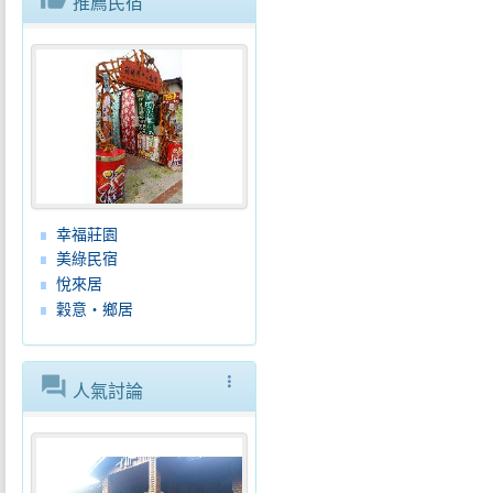
推薦民宿
幸福莊園
美綠民宿
悅來居
穀意‧鄉居
forum
more_vert
人氣討論