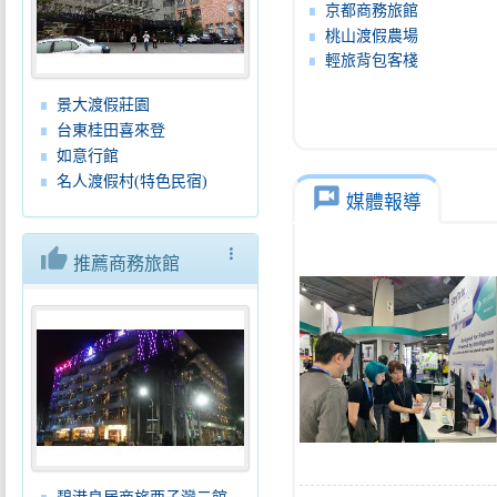
京都商務旅館
桃山渡假農場
輕旅背包客棧
景大渡假莊園
台東桂田喜來登
如意行館
名人渡假村(特色民宿)
voice_chat
媒體報導
thumb_up
more_vert
推薦商務旅館