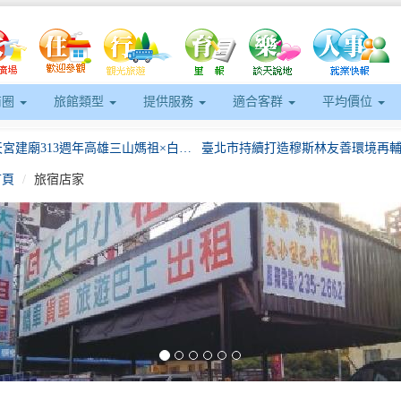
商圈
旅館類型
提供服務
適合客群
平均價位
岡山壽天宮建廟313週年高雄三山媽祖×白沙屯媽祖首次聯袂岡山賜福高市府推出媽祖平安券歡迎進香信眾
首頁
旅宿店家
臺南發佈「性別友善旅宿」、「民宿經營公約標章」及「露營場標示牌」打造國際觀光城市
七龍珠Z星空電影院暑假加碼登場！布羅利劇場版7月21日18時15分免費放映 限量發送1,000支《七龍珠Z》主題透扇
eft
下半年活動及演唱會接連登場！北市觀傳局加強查緝非法日租守護旅客住宿安全
屏東館化身「城市遊樂園」！ 南國四寶超萌現身 帶領民眾玩轉夏日南國
岡山壽天宮建廟313週年高雄三山媽祖×白沙屯媽祖首次聯袂岡山賜福高市府推出媽祖平安券歡迎進香信眾