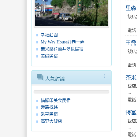
里森
飯店
...
電話
幸福莊園
My Way House好巷一弄
王鼎
無米樂荷蘭井湧泉民宿
飯店
美綠民宿
...
電話
forum
more_vert
茶米
人氣討論
飯店
...
電話
貓腳印美食民宿
迷路找路
特富
采亨民宿
飯店
高野大飯店
...
電話