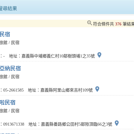
臺南發佈「性別友善旅宿」、「民宿經營公約標章」及「露營場標示牌」打造國際觀光城市
搜尋結果
七龍珠Z星空電影院暑假加碼登場！布羅利劇場版7月21日18時15分免費放映 限量發送1,000支《七龍珠Z》主題透扇
zoom_in
符合條件共
376
筆結
民宿
下半年活動及演唱會接連登場！北市觀傳局加強查緝非法日租守護旅客住宿安全
旅館 / 民宿
屏東館化身「城市遊樂園」！ 南國四寶超萌現身 帶領民眾玩轉夏日南國
place
：- 地址：嘉義縣中埔鄉義仁村10鄰樹頭埔1之35號
亞納民宿
旅館 / 民宿
place
：05-2661585 地址：嘉義縣阿里山鄉來吉村109號
啦民宿
旅館 / 民宿
place
：0913671338 地址：嘉義縣番路鄉公田村5鄰隙頂臨66之3號