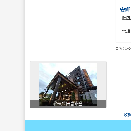
安娜
飯店
...
電話
目前：
1~2
台東桂田喜來登
收