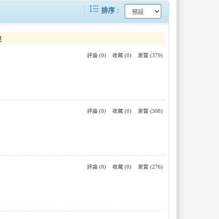
format_line_spacing
新竹市政府與臺南市政府旅宿業管理與觀光行銷經驗交流
「院望啟程」愛在高雄蔓延——永慶集團、港都電台攜手創世基金會舉辦公益園遊會 邀全民為花蓮植物人安養院築愛起航
排序
臺南問路店、借問站持續充電迎旅客─第一線服務在AI時代更顯人情味
觀旅局與衛生局聯合稽查確保旅宿環境衛生
果
評論 (0)
收藏 (0)
瀏覽 (379)
基隆市全中運代表隊授旗出征 市長謝國樑勉勵選手全力以赴、再創高峰
商圈精彩活動臺南耶誕城等你來體驗
新北綠色旅遊新里程碑 林口亞昕福朋喜來登及捷絲旅三重館獲「環保標章銀級」認證
最強母親節OUTLET優惠，北中南三地同步開催！
評論 (0)
收藏 (0)
瀏覽 (308)
評論 (0)
收藏 (0)
瀏覽 (276)