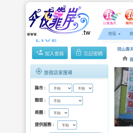
地區
person_add
lock_outline
加入會員
忘記密碼
home
gps_fixed
旅宿店家搜尋
縣市
keyboard_arrow_l
類型
商圈
提供服務