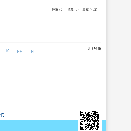
評論 (0)
收藏 (0)
瀏覽 (452)
共
376
筆
fast_forward
skip_next
10
我們