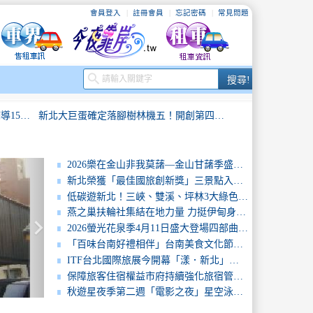
會員登入
註冊會員
忘記密碼
常見問題
搜
search
搜尋!
尋
臺北市持續打造穆斯林友善環境再輔導15家業者取得穆斯林友善認證推動成果屢獲國際肯定！
新北大巨蛋確定落腳樹林機五！開創第四都心躍升國際城市
新竹市政府與臺南市政府旅宿業管理與觀光行銷經驗交流
「院望啟程」愛在高雄蔓延——永慶集團、港都電台攜手創世基金會舉辦公益園遊會 邀全民為花蓮植物人安養院築愛起航
2026樂在金山非我莫藷—金山甘藷季盛大起跑，跨域攜手拓蔬人推創意甘藷料理，顛覆味蕾想像
新北榮獲「最佳國旅創新獎」三景點入選觀光100亮點
臺南問路店、借問站持續充電迎旅客─第一線服務在AI時代更顯人情味
觀旅局與衛生局聯合稽查確保旅宿環境衛生
低碳遊新北！三峽、雙溪、坪林3大綠色遊程歡迎民眾踴躍報名
燕之巢扶輪社集結在地力量 力挺伊甸身心障礙朋友
keyboard_arrow_right
基隆市全中運代表隊授旗出征 市長謝國樑勉勵選手全力以赴、再創高峰
商圈精彩活動臺南耶誕城等你來體驗
2026螢光花泉季4月11日盛大登場四部曲串聯楠西春日魅力邀民眾賞螢、賞花、泡湯、漫遊山城
「百味台南好禮相伴」台南美食文化節壓軸登場高雄漢神巨蛋
新北綠色旅遊新里程碑 林口亞昕福朋喜來登及捷絲旅三重館獲「環保標章銀級」認證
最強母親節OUTLET優惠，北中南三地同步開催！
ITF台北國際旅展今開幕「漾．新北」限量好康一次到位
保障旅客住宿權益市府持續強化旅宿管理與市場透明
臺北市持續打造穆斯林友善環境再輔導15家業者取得穆斯林友善認證推動成果屢獲國際肯定！
新北大巨蛋確定落腳樹林機五！開創第四都心躍升國際城市
秋遊星夜季第二週「電影之夜」星空泳池浪漫開映