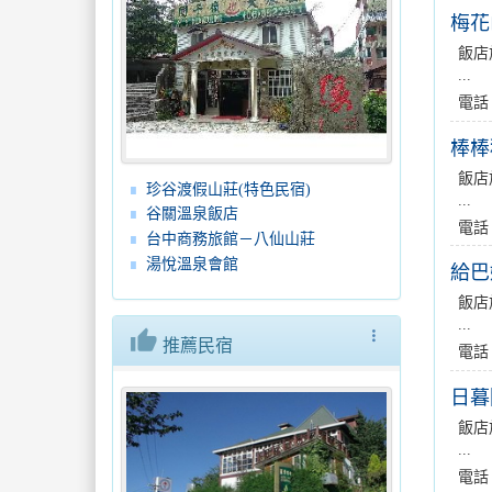
梅花
飯店
...
電話
棒棒
飯店
珍谷渡假山莊(特色民宿)
...
谷關溫泉飯店
電話
台中商務旅館－八仙山莊
湯悅溫泉會館
給巴
飯店
...
thumb_up
more_vert
推薦民宿
電話
日暮
飯店
...
電話