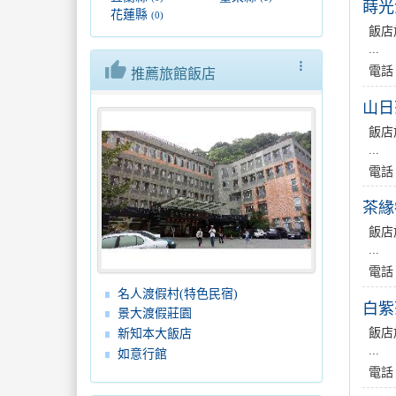
蒔光
花蓮縣
(0)
飯店
...
thumb_up
more_vert
電話
推薦旅館飯店
山日
飯店
...
電話
茶緣
飯店
...
電話
名人渡假村(特色民宿)
白紫
景大渡假莊園
飯店
新知本大飯店
...
如意行館
電話