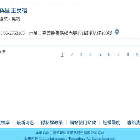
與國王民宿
旅館 / 民宿
place
：05-2753105 地址：嘉義縣番路鄉內甕村1鄰後坑仔100號
0
筆
1
2
3
4
5
6
7
8
9
費標準
最新消息
隱私權政策
網站使用條款
版權聲明
聯絡
本網站由生活情報科技網路股份有限公司設計
版權所有 © Live Information Technology All Rights Reserved.