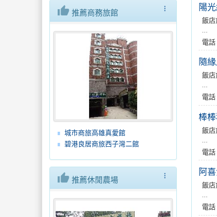
陽光
thumb_up
more_vert
推薦商務旅館
飯店
...
電話
隨緣
飯店
...
電話
棒棒
飯店
城市商旅高雄真愛館
...
碧港良居商旅西子灣二館
電話
阿喜
thumb_up
more_vert
推薦休閒農場
飯店
...
電話