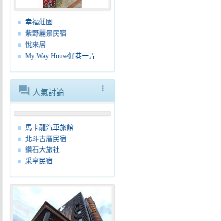
幸福莊園
紫野麗景民宿
悅來居
My Way House好巷一弄
forum
more_vert
人氣討論
馬卡龍汽車旅館
北斗古厝民宿
鑽石大旅社
采亨民宿