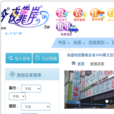
地區
商圈
旅館類型
person_add
lock_outline
加入會員
忘記密碼
home
首頁
旅宿店家
gps_fixed
旅宿店家搜尋
keyboard_arrow_left
縣市
類型