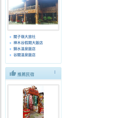
關子嶺大旅社
神木谷假期大飯店
錦水溫泉飯店
谷關溫泉飯店
thumb_up
more_vert
推薦民宿