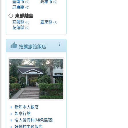
臺南市
高雄市
(0)
(0)
屏東縣
(0)
location_searching
東部離島
宜蘭縣
臺東縣
(0)
(1)
花蓮縣
(0)
thumb_up
more_vert
推薦旅館飯店
新知本大飯店
如意行館
名人渡假村(特色民宿)
妖怪村主題飯店