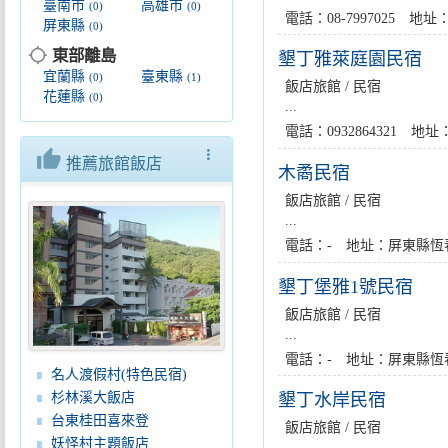
臺南市
高雄市
(0)
(0)
電話：08-7997025 
屏東縣
(0)
location_searching
東部離島
墾丁雅萊庭園民宿
宜蘭縣
臺東縣
(0)
(1)
飯店旅館 / 民宿
花蓮縣
(0)
...
電話：0932864321 
thumb_up
more_vert
推薦旅館飯店
木矞民宿
飯店旅館 / 民宿
...
電話：- 地址：屏東縣恆
墾丁堡雅1號民宿
飯店旅館 / 民宿
...
電話：- 地址：屏東縣恆春
名人渡假村(特色民宿)
杉林溪大飯店
墾丁水岸民宿
台東桂田喜來登
飯店旅館 / 民宿
妖怪村主題飯店
...