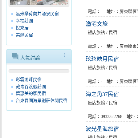
...
電話：- 地址：屏東縣恆
無米樂荷蘭井湧泉民宿
幸福莊園
漁宅文旅
悅來居
飯店旅館 / 民宿
美綠民宿
...
電話：- 地址：屏東縣東
forum
more_vert
人氣討論
玹玹映月民宿
飯店旅館 / 民宿
...
彩雲湖畔民宿
電話：- 地址：屏東縣恆
藏青谷渡假莊園
海之角37民宿
葉惠美的家民宿
台東霖園海景別莊休閒民宿
飯店旅館 / 民宿
...
電話：0933322268 
波光星海旅宿
飯店旅館 / 民宿