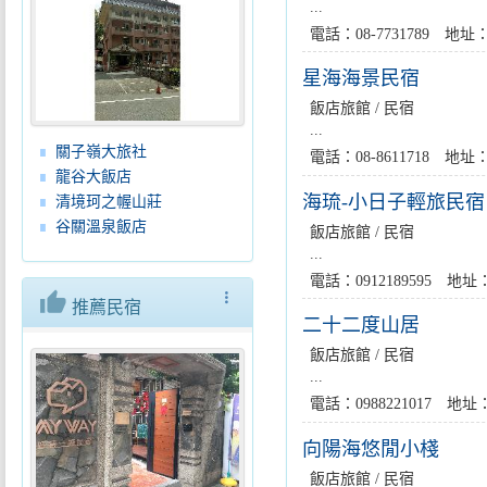
...
電話：08-7731789 
星海海景民宿
飯店旅館 / 民宿
...
關子嶺大旅社
電話：08-8611718 地
龍谷大飯店
海琉-小日子輕旅民宿
清境珂之幄山莊
谷關溫泉飯店
飯店旅館 / 民宿
...
電話：0912189595 
thumb_up
more_vert
推薦民宿
二十二度山居
飯店旅館 / 民宿
...
電話：0988221017 
向陽海悠閒小棧
飯店旅館 / 民宿