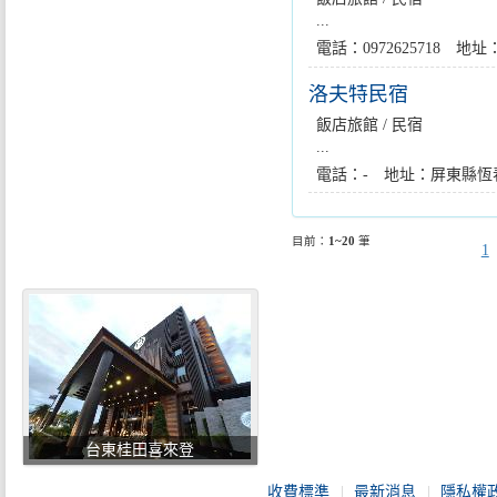
...
電話：0972625718 地
洛夫特民宿
飯店旅館 / 民宿
...
電話：- 地址：屏東縣恆春
目前：
1~20
筆
1
台東桂田喜來登
收費標準
最新消息
隱私權