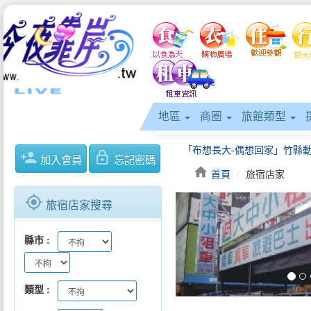
地區
商圈
旅館類型
person_add
lock_outline
加入會員
忘記密碼
home
首頁
旅宿店家
gps_fixed
旅宿店家搜尋
keyboard_arrow_left
縣市
類型