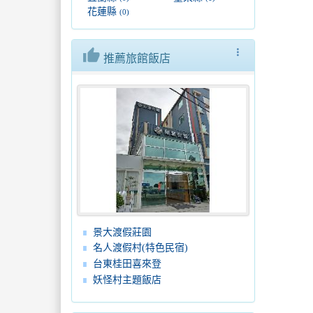
花蓮縣
(0)
thumb_up
more_vert
推薦旅館飯店
景大渡假莊園
名人渡假村(特色民宿)
台東桂田喜來登
妖怪村主題飯店