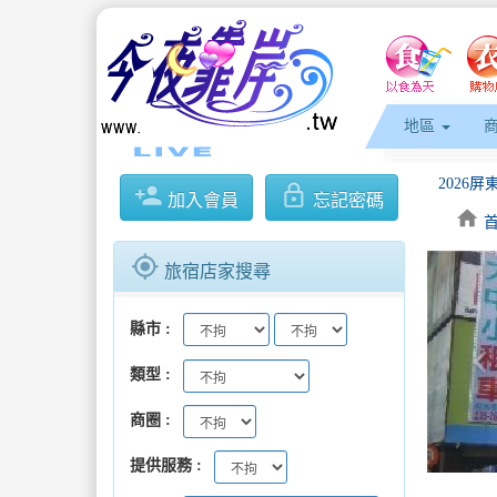
地區
person_add
lock_outline
加入會員
忘記密碼
home
gps_fixed
旅宿店家搜尋
縣市
keyboard_arrow_l
類型
商圈
提供服務