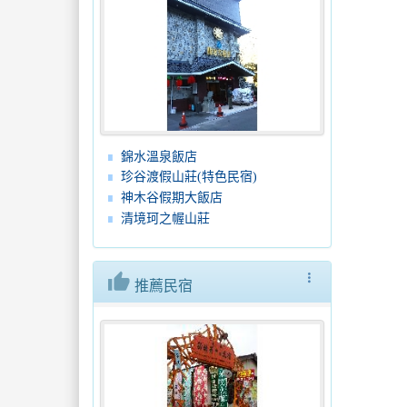
錦水溫泉飯店
珍谷渡假山莊(特色民宿)
神木谷假期大飯店
清境珂之幄山莊
thumb_up
more_vert
推薦民宿