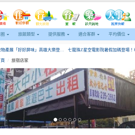
商圈
旅館類型
提供服務
適合客群
平均價位
2026屏東物產展「好好屏味」高雄大樂登場 30家在地品牌齊聚 展售至5月14日
首頁
旅宿店家
葛萊美得主、金曲樂團、越南影帝齊聚！8國陣容席捲2026日光海島生活節
北市原民會助原民青年打造永續品牌「原草文明」正式進駐台北福華大飯店
eft
竹田頓物驛3/21開幕倒數！ 餐飲、住宿、展演一次到位 打造慢城客家旅遊新體驗
2026旗津風箏節盛大登場 陳其邁：加碼盛夏券共享高雄夏日魅力
商圈精彩活動臺南耶誕城等你來體
2026屏東物產展「好好屏味」高雄大樂登場 30家在地品牌齊聚 展售至5月14日