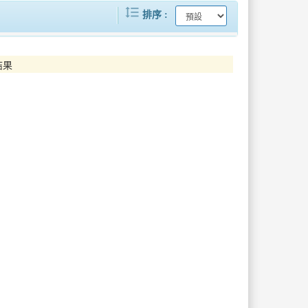
format_line_spacing
臺北攜手Agoda四大面向合作簽署MOU啟動「TaipeiNiceStay」訂房優惠精準引客帶動觀光
新園國中男、女排共闖甲級聯賽決賽 縣長授旗勉勵 期許再創佳績
排序
一年四季都有意思！「鹽琉開趴-聖誕有意思」海港聖誕閃耀新園
屏東好味登場台北世貿一館 2026台灣美食展屏東館開幕 展現南國食材與職人創意
結果
TTONE跨越式成果發表 以智慧驅動縣政、打造高效便民服務
韓職樂天巨人完成台南春訓任務
驗
臺南發佈「性別友善旅宿」、「民宿經營公約標章」及「露營場標示牌」打造國際觀光城市