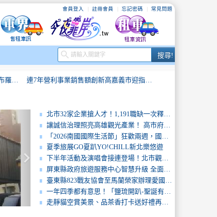
會員登入
註冊會員
忘記密碼
常見問題
搜
search
搜尋!
尋
七龍珠Z星空電影院暑假加碼登場！布羅利劇場版7月21日18時15分免費放映 限量發送1,000支《七龍珠Z》主題透扇
連7年營利事業銷售額創新高嘉義市迎指標餐飲品牌金色三麥雲嘉地區首店進駐
臺北攜手Agoda四大面向合作簽署MOU啟動「TaipeiNiceStay」訂房優惠精準引客帶動觀光
新園國中男、女排共闖甲級聯賽決賽 縣長授旗勉勵 期許再創佳績
北市32家企業搶人才！1,191職缺一次釋出高薪職缺吸睛無經驗也能應徵
讓誠信治理照亮高雄觀光產業！ 高市府攜手產官學訓，共創餐旅專業倫理新世代
一年四季都有意思！「鹽琉開趴-聖誕有意思」海港聖誕閃耀新園
屏東好味登場台北世貿一館 2026台灣美食展屏東館開幕 展現南國食材與職人創意
「2026南國國際生活節」狂歡兩週，國際卡司齊聚，讓更多國家看見不一樣的音樂節！
夏季旅展GO夏趴YO!CHILL新北樂悠遊
keyboard_arrow_right
TTONE跨越式成果發表 以智慧驅動縣政、打造高效便民服務
韓職樂天巨人完成台南春訓任務
下半年活動及演唱會接連登場！北市觀傳局加強查緝非法日租守護旅客住宿安全
屏東縣政府旅遊服務中心智慧升級 全面啟用數位看板播放器 打造即時資訊觀光新體驗
驗
臺南發佈「性別友善旅宿」、「民宿經營公約標章」及「露營場標示牌」打造國際觀光城市
臺東縣823戰友協會至馬蘭榮家辦理愛國精神宣揚與入住服務介紹
一年四季都有意思！「鹽琉開趴-聖誕有意思」海港聖誕閃耀新園
七龍珠Z星空電影院暑假加碼登場！布羅利劇場版7月21日18時15分免費放映 限量發送1,000支《七龍珠Z》主題透扇
連7年營利事業銷售額創新高嘉義市迎指標餐飲品牌金色三麥雲嘉地區首店進駐
走靜貓空賞美景、品茶香打卡送好禮再抽iPhone17Pro