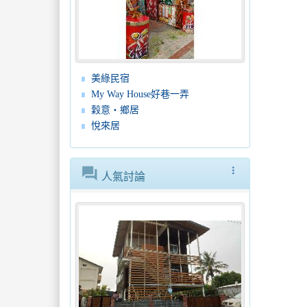
美綠民宿
My Way House好巷一弄
穀意‧鄉居
悅來居
forum
more_vert
人氣討論