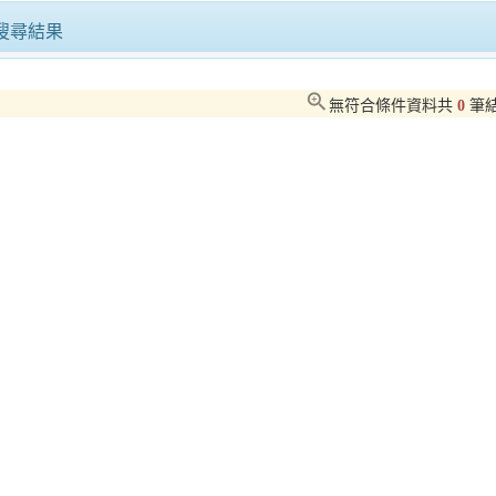
葛萊美得主、金曲樂團、越南影帝齊聚！8國陣容席捲2026日光海島生活節
搜尋結果
北市原民會助原民青年打造永續品牌「原草文明」正式進駐台北福華大飯店
zoom_in
無符合條件資料共
0
筆
竹田頓物驛3/21開幕倒數！ 餐飲、住宿、展演一次到位 打造慢城客家旅遊新體驗
2026旗津風箏節盛大登場 陳其邁：加碼盛夏券共享高雄夏日魅力
商圈精彩活動臺南耶誕城等你來體