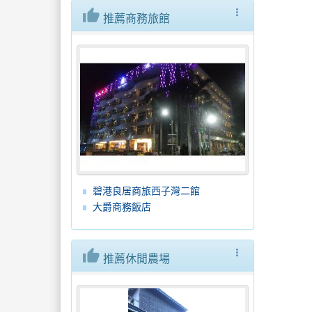
thumb_up
more_vert
推薦商務旅館
碧港良居商旅西子灣二館
大爵商務飯店
thumb_up
more_vert
推薦休閒農場