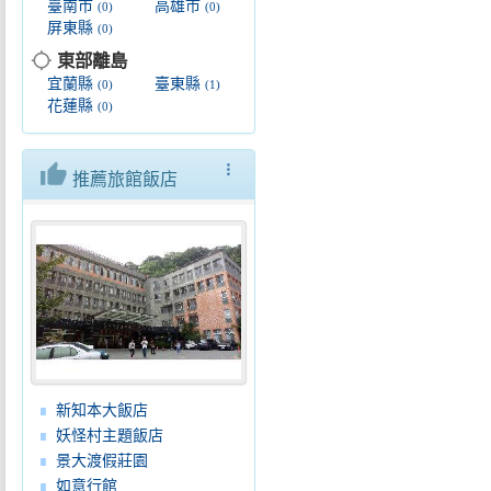
臺南市
高雄市
(0)
(0)
屏東縣
(0)
location_searching
東部離島
宜蘭縣
臺東縣
(0)
(1)
花蓮縣
(0)
thumb_up
more_vert
推薦旅館飯店
新知本大飯店
妖怪村主題飯店
景大渡假莊園
如意行館