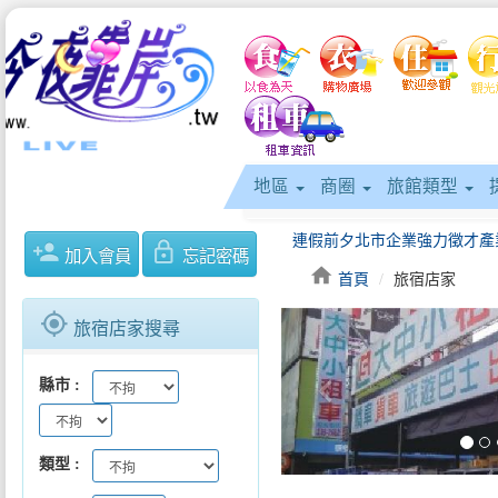
地區
商圈
旅館類型
person_add
lock_outline
加入會員
忘記密碼
home
首頁
旅宿店家
gps_fixed
旅宿店家搜尋
keyboard_arrow_left
縣市
類型