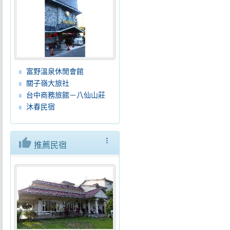
富野溫泉休閒會館
關子嶺大旅社
台中商務旅館－八仙山莊
沐春民宿
thumb_up
more_vert
推薦民宿