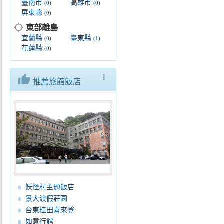
臺南市
高雄市
(0)
(0)
屏東縣
(0)
location_searching
東部離島
宜蘭縣
臺東縣
(0)
(1)
花蓮縣
(0)
thumb_up
more_vert
推薦旅館飯店
妖怪村主題飯店
景大渡假莊園
台東桂田喜來登
如意行館