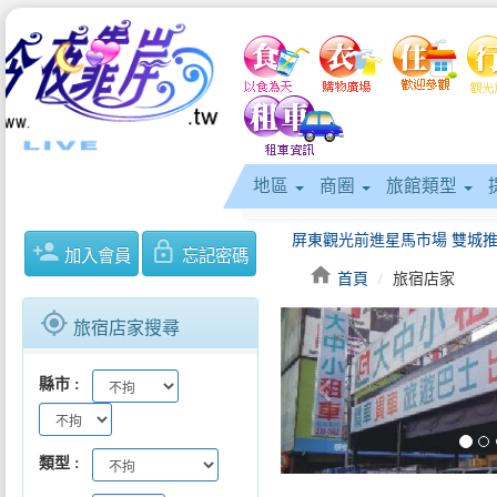
地區
商圈
旅館類型
person_add
lock_outline
加入會員
忘記密碼
home
首頁
旅宿店家
gps_fixed
旅宿店家搜尋
keyboard_arrow_left
縣市
類型