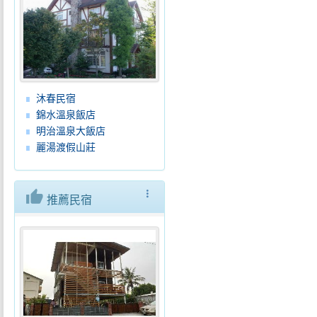
沐春民宿
錦水溫泉飯店
明治溫泉大飯店
麗湯渡假山莊
thumb_up
more_vert
推薦民宿