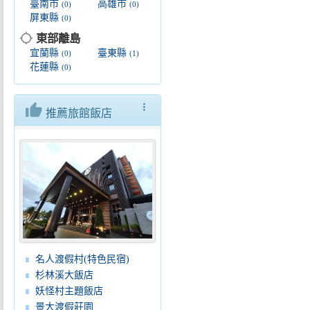
臺南市
高雄市
(0)
(0)
屏東縣
(0)
location_searching
東部離島
宜蘭縣
臺東縣
(0)
(1)
花蓮縣
(0)
thumb_up
more_vert
推薦旅館飯店
名人渡假村(特色民宿)
杉林溪大飯店
妖怪村主題飯店
景大渡假莊園