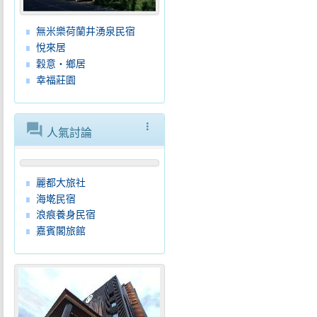
無米樂荷蘭井湧泉民宿
悅來居
穀意‧鄉居
幸福莊園
forum
more_vert
人氣討論
麗都大旅社
海墘民宿
浪痕養身民宿
嘉賓閣旅館