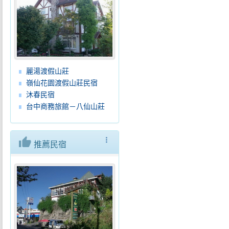
麗湯渡假山莊
嶺仙花園渡假山莊民宿
沐春民宿
台中商務旅館－八仙山莊
thumb_up
more_vert
推薦民宿