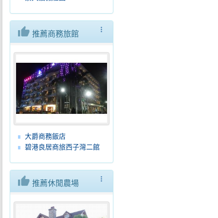
thumb_up
more_vert
推薦商務旅館
大爵商務飯店
碧港良居商旅西子灣二館
thumb_up
more_vert
推薦休閒農場