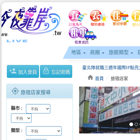
地區
商圈
旅館類型
person_add
lock_outline
加入會員
忘記密碼
home
首頁
旅宿店家
gps_fixed
旅宿店家搜尋
keyboard_arrow_left
縣市
類型