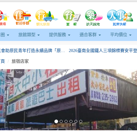
商圈
旅館類型
提供服務
適合客群
平均價位
北市原民會助原民青年打造永續品牌「原草文明」正式進駐台北福華大飯店
首頁
旅宿店家
一年四季都有意思！「鹽琉開趴-聖誕有意思」海港聖誕閃耀新園
飛越屏東天空 無人機航空嘉年華震
五一連假玩屏東！山海藝文一次收 還有百萬汽車月月抽
eft
讓喵星人重獲新生!竹縣動保所12月19日開放認養29隻品種貓
屏東有春好過年！縣府推一至三日遊程「神馬都好玩」
北市原民會助原民青年打造永續品牌「原草文明」正式進駐台北福華大飯店