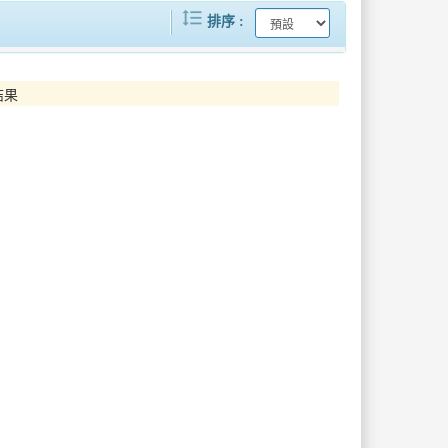
format_line_spacing
撼登場
寒單爺首炸震撼開場！2026臺東元宵嘉年華登場，煙火晚會3/7點亮海濱
排序
屏東縣政府旅遊服務中心智慧升級 全面啟用數位看板播放器 打造即時資訊觀光新體驗
新加坡NATAS春季旅展登場 澎湖跨海行銷 拓展國際觀光新契機
結果
泰國簽署MOU旅行業者與媒體深度走訪屏東 強化屏東旅遊印象
2026嘉義市購物節7月開跑！滿500元抽百萬元豪華汽車、百萬現金大獎抽不完
走靜貓空賞美景、品茶香打卡送好禮再抽iPhone17Pro
2026義大世界999秒跨年煙火秀 史上最浪漫鉅獻