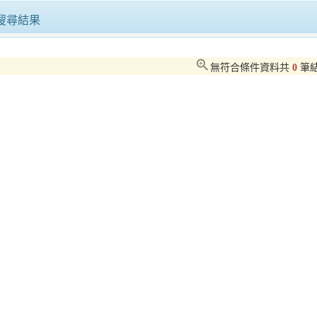
一年四季都有意思！「鹽琉開趴-聖誕有意思」海港聖誕閃耀新園
飛越屏東天空 無人機航空嘉年華震
搜尋結果
五一連假玩屏東！山海藝文一次收 還有百萬汽車月月抽
zoom_in
無符合條件資料共
0
筆
讓喵星人重獲新生!竹縣動保所12月19日開放認養29隻品種貓
屏東有春好過年！縣府推一至三日遊程「神馬都好玩」