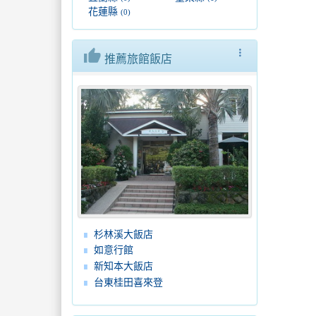
花蓮縣
(0)
thumb_up
more_vert
推薦旅館飯店
杉林溪大飯店
如意行館
新知本大飯店
台東桂田喜來登