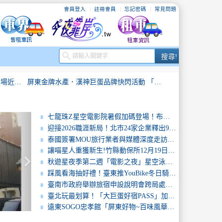
會員登入
註冊會員
忘記密碼
常見問題
搜
search
搜尋!
尋
2026臺南全國鐵人三項錦標賽安平登場近千名選手挑戰極限展現運動城市活力
屏東金牌水產．漢神巨蛋品牌快閃活動 「名廚料理 × 金牌業者齊聚，展現產地到餐桌魅力」
撼登場
寒單爺首炸震撼開場！2026臺東元宵嘉年華登場，煙火晚會3/7點亮海濱
七龍珠Z星空電影院暑假加碼登場！布羅利劇場版7月21日18時15分免費放映 限量發送1,000支《七龍珠Z》主題透扇
迎接2026職涯新局！北市24家企業釋出905職缺搶人才
屏東縣政府旅遊服務中心智慧升級 全面啟用數位看板播放器 打造即時資訊觀光新體驗
新加坡NATAS春季旅展登場 澎湖跨海行銷 拓展國際觀光新契機
泰國簽署MOU旅行業者與媒體深度走訪屏東 強化屏東旅遊印象
讓喵星人重獲新生!竹縣動保所12月19日開放認養29隻品種貓
keyboard_arrow_right
泰國簽署MOU旅行業者與媒體深度走訪屏東 強化屏東旅遊印象
2026嘉義市購物節7月開跑！滿500元抽百萬元豪華汽車、百萬現金大獎抽不完
秋遊星夜季第二週「電影之夜」星空泳池浪漫開映
踩風看海抽好禮！臺東推YouBike冬日騎旅實踐低碳生活還有機會住知名飯店好康只到月底
走靜貓空賞美景、品茶香打卡送好禮再抽iPhone17Pro
2026義大世界999秒跨年煙火秀 史上最浪漫鉅獻
臺南市政府舉辦旅宿申設說明會跨局處聯手輔導合法經營，打造優質住宿環境
臺北玩最划算！「大巨蛋好宿PASS」加碼抽限量GD演唱會周邊、住宿再抽多重好禮
2026臺南全國鐵人三項錦標賽安平登場近千名選手挑戰極限展現運動城市活力
屏東金牌水產．漢神巨蛋品牌快閃活動 「名廚料理 × 金牌業者齊聚，展現產地到餐桌魅力」
遠東SOGO忠孝館「屏東好物~百味風華」屏東物產展