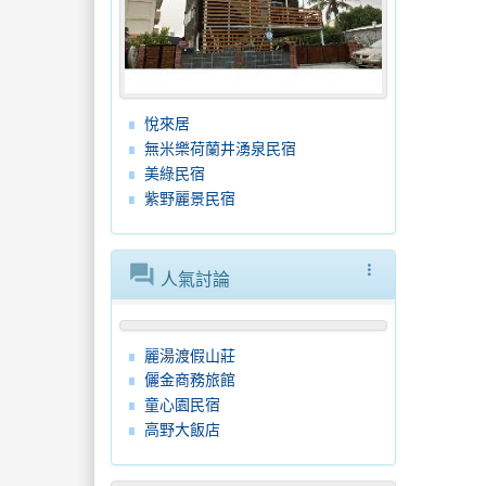
悅來居
無米樂荷蘭井湧泉民宿
美綠民宿
紫野麗景民宿
forum
more_vert
人氣討論
麗湯渡假山莊
儷金商務旅館
童心園民宿
高野大飯店