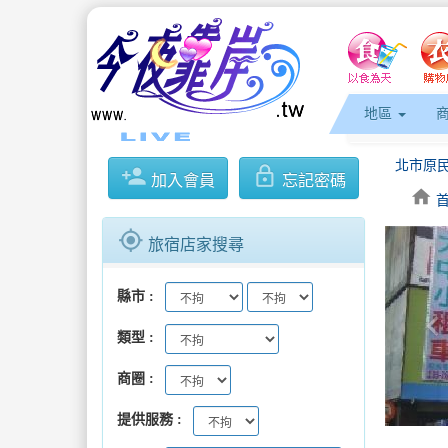
地區
person_add
lock_outline
加入會員
忘記密碼
home
gps_fixed
旅宿店家搜尋
縣市
keyboard_arrow_l
類型
商圈
提供服務