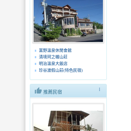
富野溫泉休閒會館
清境珂之幄山莊
明治溫泉大飯店
珍谷渡假山莊(特色民宿)
thumb_up
more_vert
推薦民宿