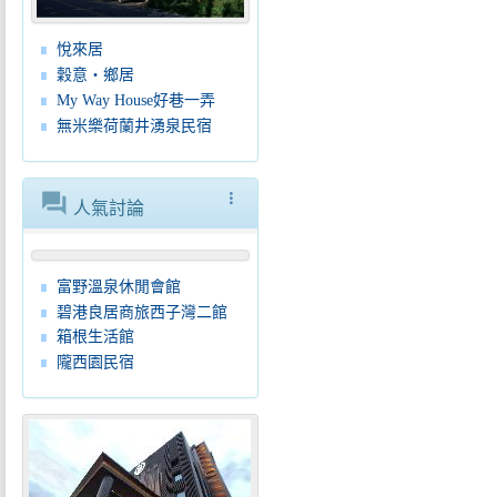
悅來居
穀意‧鄉居
My Way House好巷一弄
無米樂荷蘭井湧泉民宿
forum
more_vert
人氣討論
富野溫泉休閒會館
碧港良居商旅西子灣二館
箱根生活館
隴西園民宿