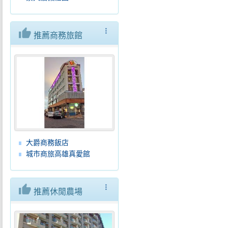
thumb_up
more_vert
推薦商務旅館
大爵商務飯店
城市商旅高雄真愛館
thumb_up
more_vert
推薦休閒農場