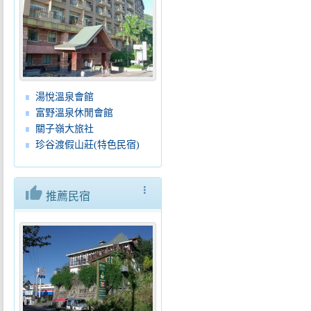
湯悅溫泉會館
富野溫泉休閒會館
關子嶺大旅社
珍谷渡假山莊(特色民宿)
thumb_up
more_vert
推薦民宿