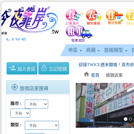
地區
商圈
旅館類型
person_add
lock_outline
加入會員
忘記密碼
home
首頁
旅宿店家
gps_fixed
旅宿店家搜尋
keyboard_arrow_left
縣市
類型