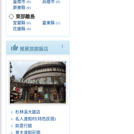
臺南市
高雄市
(0)
(0)
屏東縣
(0)
location_searching
東部離島
宜蘭縣
臺東縣
(0)
(1)
花蓮縣
(0)
thumb_up
more_vert
推薦旅館飯店
杉林溪大飯店
名人渡假村(特色民宿)
如意行館
景大渡假莊園