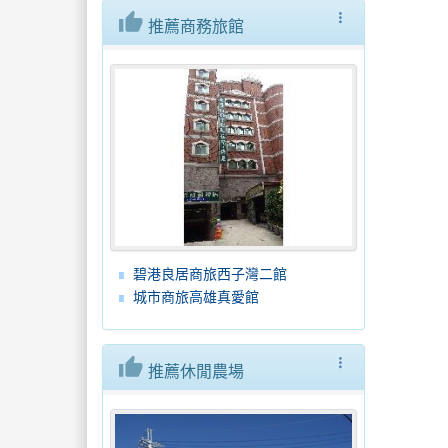
thumb_up
more_vert
推薦商務旅館
碧港良居商旅西子灣二館
城市商旅高雄真愛館
thumb_up
more_vert
推薦休閒農場