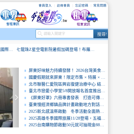
會員登入
註冊會員
忘記密碼
常見問題
搜
search
搜尋!
尋
萬豪萬楓酒店臺南科學園區動土啟航國際品牌插旗善化帶動臺南觀光與產業新動能
七龍珠Z星空電影院暑假加碼登場！布羅利劇場版7月21日18時15分免費放映 限量發送1,000支《七龍珠Z》主題透扇
北市32家企業搶人才！1,191職缺一次釋出高薪職缺吸睛無經驗也能應徵
落實駐地安全、傳遞臺灣人情溫度延平警暖助環臺外籍客
屏東好味魅力持續發酵！ 2026台灣美食展屏東館圓滿落幕 展現南國品牌力
國慶假期就來屏東！限定市集 × 特展 × 私房景點全攻略
連假前夕北市企業強力徵才產業多元一次到位
迷途旅客人生地不熟馬警即時關懷協助安置
北市聯醫仁愛院區興岩復健治療中心 結合專業軟硬體設施 打造居民最優質的醫療環境
臺北市戀愛小學堂5/8開放報名首度推出平日下班交友結婚送海島蜜月禮
keyboard_arrow_right
高雄「旗津X哈瑪星盛夏優惠券」7/25登場搭船、聽歌、住宿、消費獲30元優惠券 一路玩到8月底
黃敏惠市長表揚126位農業典範！見證嘉義農業堅實成果
《屏東好罩》六冊專書發表 打造可傳承的長照治理經驗
臺東慢經濟鄉鎮品牌計畫啟動地方對話三場論壇繪出永續藍圖
北市聯醫仁愛院區興岩復健治療中心 結合專業軟硬體設施 打造居民最優質的醫療環境
西嶼警攜手民宿業者反毒駕、反酒駕共築安全旅遊環境
2025新北感溫祭啟動 冬季活動全面熱鬧登場
2025高雄冬季國際旅展11/28登場，五福旅遊推出高雄出發強檔優惠
萬豪萬楓酒店臺南科學園區動土啟航國際品牌插旗善化帶動臺南觀光與產業新動能
七龍珠Z星空電影院暑假加碼登場！布羅利劇場版7月21日18時15分免費放映 限量發送1,000支《七龍珠Z》主題透扇
2025台南購物節啟動50元就可抽現金88萬及百萬名車大獎