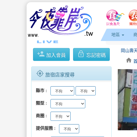
地區
person_add
lock_outline
加入會員
忘記密碼
home
不讓憾
gps_fixed
旅宿店家搜尋
縣市
keyboard_arrow_l
類型
商圈
提供服務