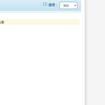
format_line_spacing
北市32家企業搶人才！1,191職缺一次釋出高薪職缺吸睛無經驗也能應徵
落實駐地安全、傳遞臺灣人情溫度延平警暖助環臺外籍客
排序
連假前夕北市企業強力徵才產業多元一次到位
迷途旅客人生地不熟馬警即時關懷協助安置
結果
高雄「旗津X哈瑪星盛夏優惠券」7/25登場搭船、聽歌、住宿、消費獲30元優惠券 一路玩到8月底
黃敏惠市長表揚126位農業典範！見證嘉義農業堅實成果
北市聯醫仁愛院區興岩復健治療中心 結合專業軟硬體設施 打造居民最優質的醫療環境
西嶼警攜手民宿業者反毒駕、反酒駕共築安全旅遊環境