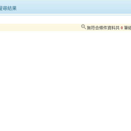
事發生!中二警成功尋獲中年失意男
搜尋結果
臺北市持續打造穆斯林友善環境再輔導15家業者取得穆斯林友善認證推動成果屢獲國際肯定！
zoom_in
無符合條件資料共
0
筆
《屏東好罩》六冊專書發表 打造可傳承的長照治理經驗
「布想長大-偶想回家」竹縣動保所3月18日為8隻布偶貓找新家