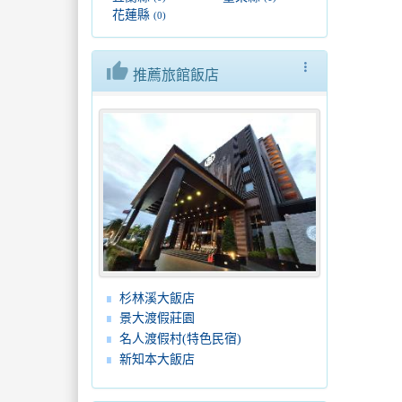
花蓮縣
(0)
thumb_up
more_vert
推薦旅館飯店
杉林溪大飯店
景大渡假莊園
名人渡假村(特色民宿)
新知本大飯店