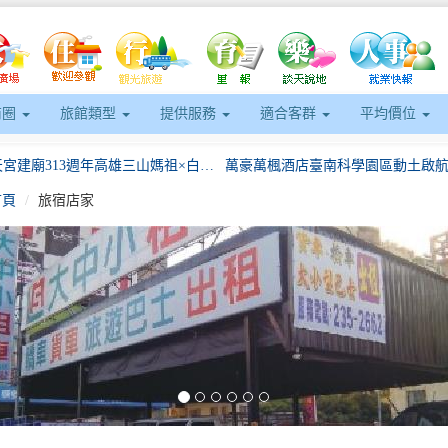
商圈
旅館類型
提供服務
適合客群
平均價位
岡山壽天宮建廟313週年高雄三山媽祖×白沙屯媽祖首次聯袂岡山賜福高市府推出媽祖平安券歡迎進香信眾
首頁
旅宿店家
事發生!中二警成功尋獲中年失意男
臺北市持續打造穆斯林友善環境再輔導15家業者取得穆斯林友善認證推動成果屢獲國際肯定！
eft
《屏東好罩》六冊專書發表 打造可傳承的長照治理經驗
「布想長大-偶想回家」竹縣動保所3月18日為8隻布偶貓找新家
岡山壽天宮建廟313週年高雄三山媽祖×白沙屯媽祖首次聯袂岡山賜福高市府推出媽祖平安券歡迎進香信眾