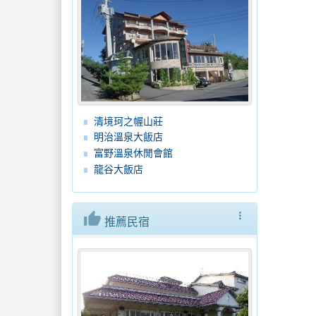
清境珂之幄山莊
明治溫泉大飯店
富野溫泉休閒會館
龍谷大飯店
thumb_up
more_vert
推薦民宿