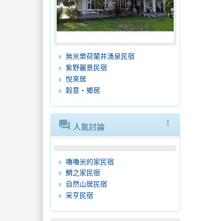
無米樂荷蘭井湧泉民宿
紫野麗景民宿
悅來居
穀意‧鄉居
forum
more_vert
人氣討論
嚕嚕米的家民宿
鯛之家民宿
自然山居民宿
采亨民宿