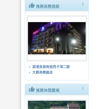
thumb_up
more_vert
推薦商務旅館
碧港良居商旅西子灣二館
大爵商務飯店
thumb_up
more_vert
推薦休閒農場