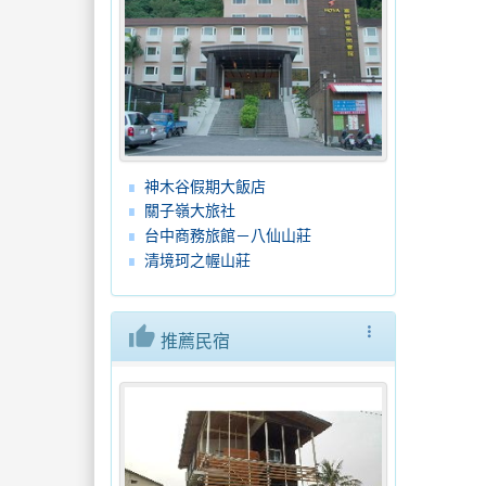
神木谷假期大飯店
關子嶺大旅社
台中商務旅館－八仙山莊
清境珂之幄山莊
thumb_up
more_vert
推薦民宿