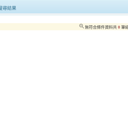
超人力霸王帥氣降臨愛河灣 陳其邁攜手城市超人一同進場 宣布「高雄冬日遊樂園」熱鬧開園
搜尋結果
親子連假去哪玩？新北招商案活動優惠陪你歡度兒童節
zoom_in
無符合條件資料共
0
筆
2026螢光花泉季4月11日盛大登場四部曲串聯楠西春日魅力邀民眾賞螢、賞花、泡湯、漫遊山城
韓職樂天巨人完成台南春訓任務
黃敏惠市長率隊參與拉法葉蘋果節嘉大附小童軍行銷城市成為「小小外交官」