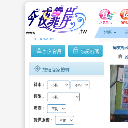
地區
person_add
lock_outline
加入會員
忘記密碼
home
gps_fixed
旅宿店家搜尋
縣市
keyboard_arrow_l
類型
商圈
提供服務