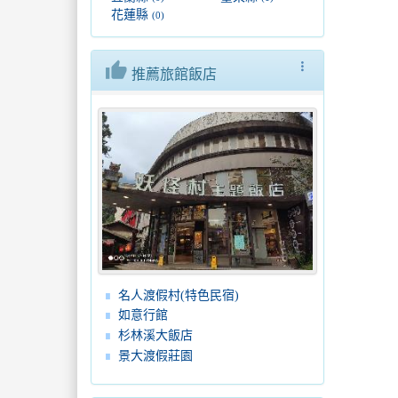
花蓮縣
(0)
thumb_up
more_vert
推薦旅館飯店
名人渡假村(特色民宿)
如意行館
杉林溪大飯店
景大渡假莊園