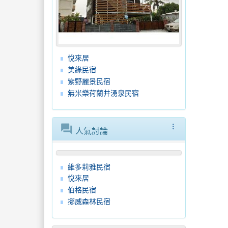
悅來居
美綠民宿
紫野麗景民宿
無米樂荷蘭井湧泉民宿
forum
more_vert
人氣討論
維多莉雅民宿
悅來居
伯格民宿
挪威森林民宿