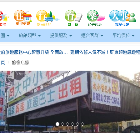
商圈
旅館類型
提供服務
適合客群
平均價位
屏東縣政府旅遊服務中心智慧升級 全面啟用數位看板播放器 打造即時資訊觀光新體驗
首頁
旅宿店家
超人力霸王帥氣降臨愛河灣 陳其邁攜手城市超人一同進場 宣布「高雄冬日遊樂園」熱鬧開園
親子連假去哪玩？新北招商案活動優惠陪你歡度兒童節
eft
2026螢光花泉季4月11日盛大登場四部曲串聯楠西春日魅力邀民眾賞螢、賞花、泡湯、漫遊山城
韓職樂天巨人完成台南春訓任務
黃敏惠市長率隊參與拉法葉蘋果節嘉大附小童軍行銷城市成為「小小外交官」
屏東縣政府旅遊服務中心智慧升級 全面啟用數位看板播放器 打造即時資訊觀光新體驗