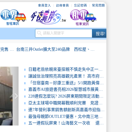
會員登入
註冊會員
忘記密碼
常見問題
搜
search
搜尋!
尋
延期依舊人氣不減！屏東超遊感遊程完售 7月恆春機場再掀飛行熱潮
台南三井Outlet擴大至240品牌 西松屋、LOPIA進駐 打造一站式購物天堂
「用體驗陪伴孩子勇敢成長」臺北市潭美國小快樂班教育旅行
肯定科技城溫暖守護力量！竹縣表揚115年績優社工及社政人員
日籍老翁依親來臺探親不慎走失中正一暖警供餐陪伴助返家
讓誠信治理照亮高雄觀光產業！ 高市府攜手產官學訓，共創餐旅專業倫理新世代
從果園到星空！屏東暗空友善燈具改善 「暗天不暗地」打造夜間環境新樣貌
不讓憾事發生!中二警成功尋獲中年失意男
「住宿臺南－好康三重送」5/1開跑黃偉哲：住越多、省越多、再抽百萬好禮
嘉義市AI旅遊書亮相2026智慧城市展黃敏惠市長體驗智慧旅遊新模式
keyboard_arrow_right
兒童連假玩翻屏東！ 一到三日動感遊程 開啟春日冒險模式
228連假怎麼玩? 2026屏東期間限定活動報你知！
亞太主球場中職開幕戰順利完賽 見證臺南棒球發展重要里程碑
衛武營《瘋迷24巴赫》3/14(六)登場！ 前夜祭限定並置奧芬巴哈歌劇音樂會 打造理性與感性迷狂的音樂馬拉松
把生活能力找回來！ 屏東長照結合物理治療打造新典範
連7年營利事業銷售額創新高嘉義市迎指標餐飲品牌金色三麥雲嘉地區首店進駐
最強母親節OUTLET優惠，北中南三地同步開催！
延期依舊人氣不減！屏東超遊感遊程完售 7月恆春機場再掀飛行熱潮
台南三井Outlet擴大至240品牌 西松屋、LOPIA進駐 打造一站式購物天堂
五一連假玩屏東！山海藝文一次收 還有百萬汽車月月抽