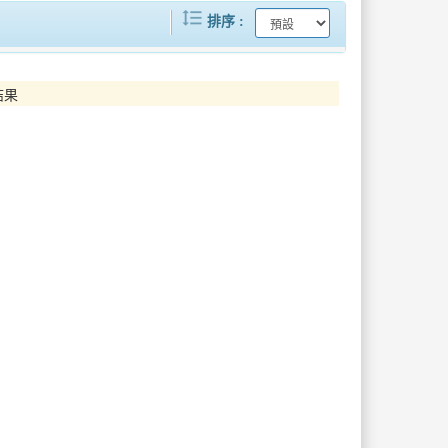
format_line_spacing
「用體驗陪伴孩子勇敢成長」臺北市潭美國小快樂班教育旅行
肯定科技城溫暖守護力量！竹縣表揚115年績優社工及社政人員
排序
從果園到星空！屏東暗空友善燈具改善 「暗天不暗地」打造夜間環境新樣貌
不讓憾事發生!中二警成功尋獲中年失意男
結果
兒童連假玩翻屏東！ 一到三日動感遊程 開啟春日冒險模式
衛武營《瘋迷24巴赫》3/14(六)登場！ 前夜祭限定並置奧芬巴哈歌劇音樂會 打造理性與感性迷狂的音樂馬拉松
把生活能力找回來！ 屏東長照結合物理治療打造新典範