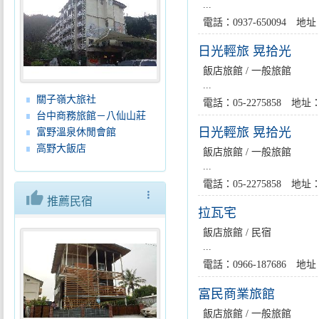
...
電話：0937-650094
日光輕旅 晃拾光
飯店旅館 / 一般旅館
...
關子嶺大旅社
電話：05-2275858 
台中商務旅館－八仙山莊
日光輕旅 晃拾光
富野溫泉休閒會館
高野大飯店
飯店旅館 / 一般旅館
...
電話：05-2275858 
thumb_up
more_vert
推薦民宿
拉瓦宅
飯店旅館 / 民宿
...
電話：0966-187686
富民商業旅館
飯店旅館 / 一般旅館