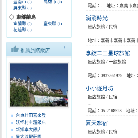
臺南市
高雄市
(0)
(0)
電話：- 地址：嘉義市嘉
屏東縣
(0)
location_searching
東部離島
淌淌時光
宜蘭縣
臺東縣
(0)
(1)
飯店旅館 / 民宿
花蓮縣
(0)
...
地址：嘉義市嘉義市嘉義市西
thumb_up
more_vert
推薦旅館飯店
享綻二三星球旅館
飯店旅館 / 一般旅館
...
電話：0937361975 
小小逐月坊
飯店旅館 / 民宿
...
電話：05-2168528 
台東桂田喜來登
妖怪村主題飯店
夏天旅宿
新知本大飯店
飯店旅館 / 民宿
景大渡假莊園
...