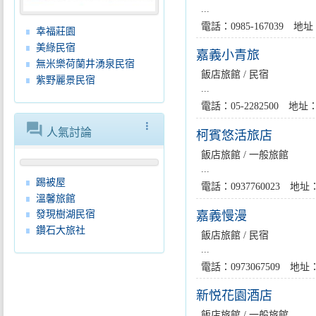
...
電話：0985-167039
幸福莊園
美綠民宿
嘉義小青旅
無米樂荷蘭井湧泉民宿
飯店旅館 / 民宿
紫野麗景民宿
...
電話：05-2282500 
forum
more_vert
人氣討論
柯賓悠活旅店
飯店旅館 / 一般旅館
...
踢被屋
電話：0937760023 
溫馨旅館
嘉義慢漫
發現樹湖民宿
鑽石大旅社
飯店旅館 / 民宿
...
電話：0973067509 
新悦花園酒店
飯店旅館 / 一般旅館