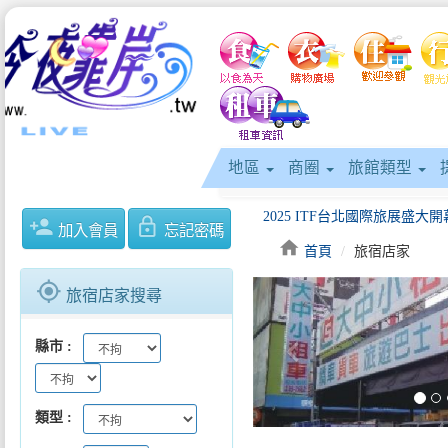
地區
商圈
旅館類型
person_add
lock_outline
加入會員
忘記密碼
home
首頁
旅宿店家
gps_fixed
旅宿店家搜尋
keyboard_arrow_left
縣市
類型