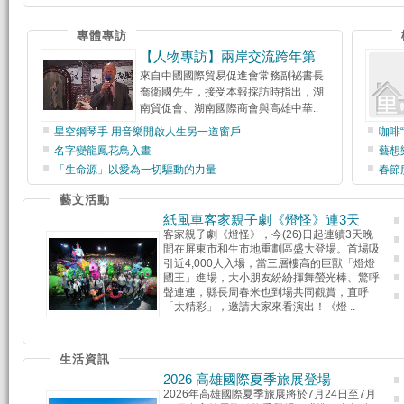
專體專訪
【人物專訪】兩岸交流跨年第
來自中國國際貿易促進會常務副袐書長
喬衛國先生，接受本報採訪時指出，湖
南貿促會、湖南國際商會與高雄中華..
星空鋼琴手 用音樂開啟人生另一道窗戶
咖啡
名字變龍鳳花鳥入畫
藝想樂
「生命源」以愛為一切驅動的力量
春節
藝文活動
紙風車客家親子劇《燈怪》連3天
客家親子劇《燈怪》，今(26)日起連續3天晚
間在屏東市和生市地重劃區盛大登場。首場吸
引近4,000人入場，當三層樓高的巨獸「燈燈
國王」進場，大小朋友紛紛揮舞螢光棒、驚呼
聲連連，縣長周春米也到場共同觀賞，直呼
「太精彩」，邀請大家來看演出！《燈 ..
生活資訊
2026 高雄國際夏季旅展登場
2026年高雄國際夏季旅展將於7月24日至7月