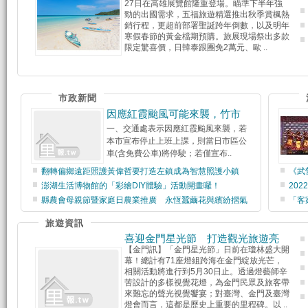
27日在高雄展覽館隆重登場。瞄準下半年強
勁的出國需求，五福旅遊精選推出秋季賞楓熱
銷行程，更超前部署聖誕跨年倒數，以及明年
寒假春節的黃金檔期預購。旅展現場祭出多款
限定驚喜價，日韓泰跟團免2萬元、歐 ..
市政新聞
因應紅霞颱風可能來襲，竹市
一、交通處表示因應紅霞颱風來襲，若
本市宣布停止上班上課，則當日市區公
車(含免費公車)將停駛；若僅宣布..
翻轉偏鄉遠距照護黃偉哲要打造左鎮成為智慧照護小鎮
《武
澎湖生活博物館的「彩繪DIY體驗」活動開畫囉！
20
縣農會母親節暨家庭日農業推廣 永恆蠶繭花與繽紛摺氣
「客
旅遊資訊
喜迎金門星光節 打造觀光旅遊亮
【金門訊】「金門星光節」日前在瓊林盛大開
幕！總計有71座燈組跨海在金門綻放光芒，
相關活動將進行到5月30日止。透過燈藝師辛
苦設計的多樣視覺花燈，為金門民眾及旅客帶
來難忘的聲光視覺饗宴；對臺灣、金門及臺灣
燈會而言，這都是歷史上重要的里程碑。以 ..