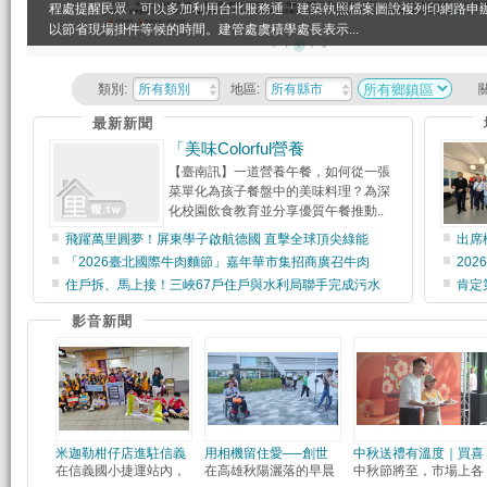
程處提醒民眾，可以多加利用台北服務通「建築執照檔案圖說複列印網路申
以節省現場掛件等候的時間。建管處虞積學處長表示...
類別:
所有類別
地區:
所有縣市
最新新聞
「美味Colorful營養
【臺南訊】一道營養午餐，如何從一張
菜單化為孩子餐盤中的美味料理？為深
化校園飲食教育並分享優質午餐推動..
飛躍萬里圓夢！屏東學子啟航德國 直擊全球頂尖綠能
出席
「2026臺北國際牛肉麵節」嘉年華市集招商廣召牛肉
20
住戶拆、馬上接！三峽67戶住戶與水利局聯手完成污水
肯定
影音新聞
米迦勒柑仔店進駐信義
用相機留住愛──創世
中秋送禮有溫度｜買喜
在信義國小捷運站內，
在高雄秋陽灑落的早晨
中秋節將至，市場上各