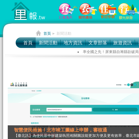
首頁
►
新聞活動
首頁
新聞活動
地方資訊
文章部落
旅遊資訊
率全國之先！屏東縣自籌縣款破局
臺北市動物之家暨動保處辦公廳舍
菜奇鴨、夜奇鴨授權帶動逾2千萬
智慧便民措施！北市竣工圖線上申辦，審核通
【臺北訊】為使民眾申辦建築執照相關圖說能更加方便及更有效率，臺北市