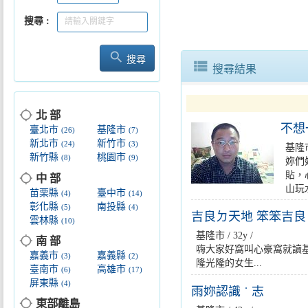
搜尋
search
搜尋
view_list
搜尋結果
志工精進心更凝關懷長者情更
location_searching
北 部
不想
臺北市
基隆市
(26)
(7)
新北市
新竹市
(24)
(3)
基隆市 
新竹縣
桃園市
(8)
(9)
妳們
貼，
location_searching
中 部
山玩
苗栗縣
臺中市
(4)
(14)
彰化縣
南投縣
(5)
(4)
吉良ㄉ天地 笨笨吉良
雲林縣
(10)
基隆市 / 32y /
location_searching
南 部
嗨大家好窩叫心豪窩就讀
嘉義市
嘉義縣
(3)
(2)
隆光隆的女生...
臺南市
高雄市
(6)
(17)
屏東縣
(4)
雨妳認識 ˙ 志
location_searching
東部離島