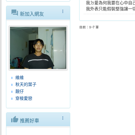
我ㄉ愛為何我要在心中自己
我外表只能假裝堅強讓一切都
forum
more_vert
新加入網友
目前：
1~7
筆
維維
秋天的葉子
靚仔
穿梭愛戀
thumb_up
more_vert
推薦好車