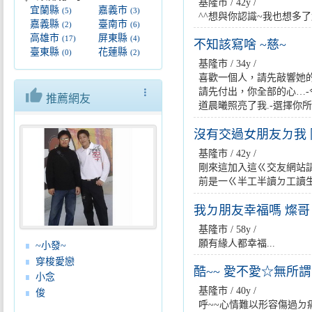
基隆市 / 42y /
宜蘭縣
嘉義市
(5)
(3)
^^想與你認識~我也想多了解妳~我低無
嘉義縣
臺南市
(2)
(6)
高雄市
屏東縣
(17)
(4)
不知該寫啥 ~慈~
臺東縣
花蓮縣
(0)
(2)
基隆市 / 34y /
喜歡一個人，請先敲響她
thumb_up
more_vert
請先付出，你全部的心…-
推薦網友
道晨曦照亮了我.-選擇你所喜
沒有交過女朋友ㄉ我 
基隆市 / 42y /
剛來這加入這ㄍ交友網站
前是一ㄍ半工半讀ㄉ工讀生
我ㄉ朋友幸福嗎 燦哥
基隆市 / 58y /
願有緣人都幸福...
~小發~
穿梭愛戀
酷~~ 愛不愛☆無所
小念
基隆市 / 40y /
俊
呼~~心情難以形容傷過