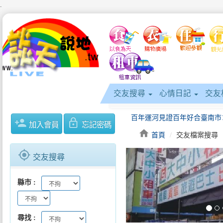
.
交友搜尋
心情日記
交友
person_add
lock_outline
加入會員
忘記密碼
home
首頁
交友檔案搜尋
gps_fixed
交友搜尋
志工精進心更凝關懷長者情更
keyboard_arrow_left
縣市
尋找