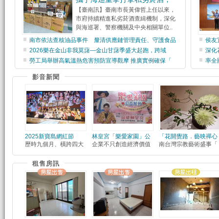
【臺南訊】臺南市長黃偉哲上任以來，
市府持續精進私劣菸酒查緝機制，深化
與海巡署、警察機關及中央相關單位..
南市依法查核油品事件 釐清供應鏈管理責任、守護食品
侯友
2026樂在金山非我莫藷—金山甘藷季盛大起跑，跨域
深化
勞工局舉辦高氣溫熱危害預防宣導觀摩 推廣實例確保「
率全
影音新聞
2025新寶島網紅節
林皇宮「樂愛家園」公
「花開覺路．藝映禪心
歷時九個月、橫跨四大
企業不只創造經濟價值
南台灣宗教藝術盛事「
租售房訊