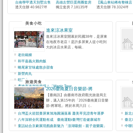
台南學甲透天別墅出售
高雄左營巨蛋商圈套房
【鳳山車站稀有整棟店
透天住辦 40.9827坪
獨立套房 7.18135坪
透天住辦 78.3324坪
美食小吃
進來涼冰果室
進來涼冰果室開幕於民國38年，是屏東
在地夜市老店！是許多屏東人從小吃到
大的冰店水果店，每碗..
老街碗粿
和平嘉義火雞肉飯
蜷尾家甘味處散步甜食
新營肉丸
旺萊山
旅遊美食
產地直送海味登場！「Magic Touc
2026臺南夏日音樂節-將
【臺南訊】由臺南市政府觀光旅遊局主
辦，邁入第15年的「2026臺南夏日音樂
節-將軍吼」將於本周六日（..
台灣盃火箭競賽屏東旭海圓滿落幕 蕭美琴見證青年逐夢
新北
八年深耕全民運動有成 臺南運動i臺灣打造健康城市
臺北
童話結合京劇展現戲曲新魅力「澎湖吸館－親子遊樂園」
中聯