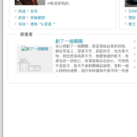
m歡迎卻我的..
阿達
安哥
STAR
奶茶
穿梭愛戀
豐田 A
等待
透明〞a 星星〞
賓士 
部落客
劃了一個圈圈
在心裡劃了一個圈圈，那是我收起來的回憶。
躺在草皮上，望著天空，蔚藍的天，包含著大
地，我也想成為那片天。無憂無慮的藍天，有
著包容一切的心，有著隨風自在的心。可惜我
不是藍天，藍天不會劃圈藏起秘密。喜歡一個
人靜靜的感覺，或許有時腦海中會浮現一些過
..