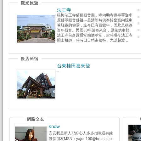
觀光旅遊
法王寺
楊梅法王寺俗稱觀音廟，寺內助寺供奉釋迦牟
尼佛即觀音佛祖---是清朝時供奉於皇宮內院喇
嘛駐錫的佛堂，迄今已有百餘年，因此又稱為
百年觀音。民國38年請奉來台，原先供奉於
法王寺前身圓通堂簡陋草堂，當時現今法王寺
開山祖師，時時日日精進修持，尤以超渡 ..
飯店民宿
台東桂田喜來登
..
網路交友
snow
安安我是新人耶好心人多多指教喔有緣
做個朋友MSN：yajun100@hotmail.co