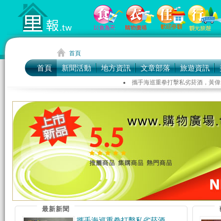
首頁
首頁
新聞活動
地方資訊
文章部落
旅遊資訊
攜手海巡重拳打擊私劣菸酒，黃偉
針對台中市政府誤引用本市自治條
積極精進雨水下水道建設與維護南
最新新聞
攜手海巡重拳打擊私劣菸酒，