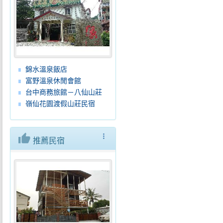
錦水溫泉飯店
富野溫泉休閒會館
台中商務旅館－八仙山莊
嶺仙花園渡假山莊民宿
thumb_up
more_vert
推薦民宿