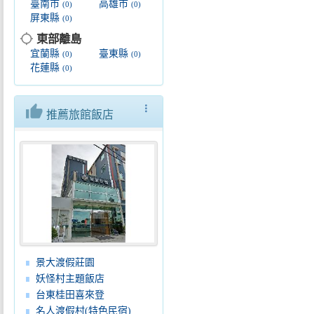
臺南市
高雄市
(0)
(0)
屏東縣
(0)
location_searching
東部離島
宜蘭縣
臺東縣
(0)
(0)
花蓮縣
(0)
thumb_up
more_vert
推薦旅館飯店
景大渡假莊園
妖怪村主題飯店
台東桂田喜來登
名人渡假村(特色民宿)