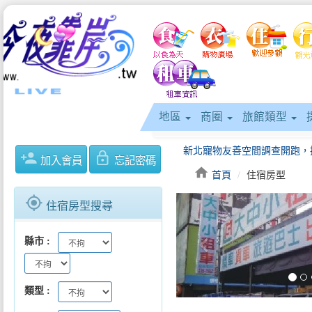
地區
商圈
旅館類型
person_add
lock_outline
加入會員
忘記密碼
home
首頁
住宿房型
gps_fixed
住宿房型搜尋
keyboard_arrow_left
縣市
類型