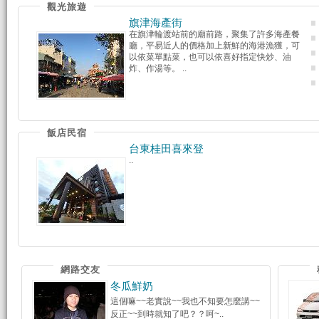
觀光旅遊
旗津海產街
在旗津輪渡站前的廟前路，聚集了許多海產餐
廳，平易近人的價格加上新鮮的海港漁獲，可
以依菜單點菜，也可以依喜好指定快炒、油
炸、作湯等。 ..
飯店民宿
台東桂田喜來登
..
網路交友
冬瓜鮮奶
這個嘛~~老實說~~我也不知要怎麼講~~
反正~~到時就知了吧？？呵~..