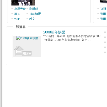
專屬天使
剛睡醒
福斯 
楓茶
摟能滷蛋
豐田 
yolin
希文
豐田 
部落客
2008新年快樂
::A8新的一年到來..願所有的不如意都留在200
7年就好..2008年願大家都順心如意.. ..