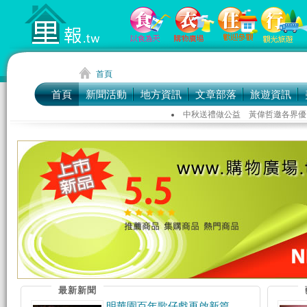
首頁
首頁
新聞活動
地方資訊
文章部落
旅遊資訊
中秋送禮做公益 黃偉哲邀各界優
南島影展影人深入臺東部落，讓影
2026年ICG花蓮盛大開幕臺
最新新聞
明華園百年歌仔戲再啟新篇