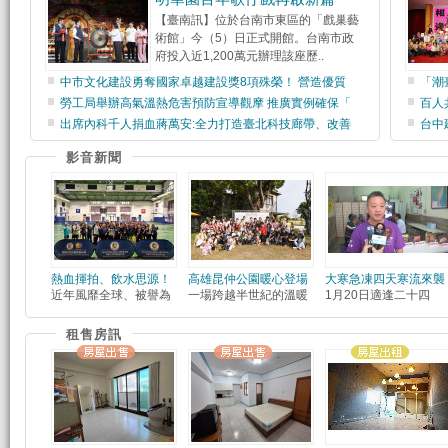
【臺南訊】位於台南市東區的「戲巢藝
術館」今（5）日正式開館。台南市政
府投入近1,200萬元辦理該座歷..
中市文化建設勇奪國家卓越建設獎8項殊榮！ 營造優質
「潮
勞工局舉辦高氣溫熱危害預防宣導觀摩 推廣實例確保「
百人
出席內科千人捐血蔣萬安:全力打造臺北科技廊帶、改善
台中
影音新聞
熱血揮拍、飲水思源！
高雄昆仲公園暖心登場
大寒急凍四天寒流來襲
近年風靡全球、被譽為
一場跨越半世紀的溫暖
1月20日適逢二十四
租售房訊