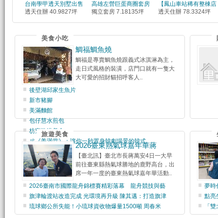
台南學甲透天別墅出售
高雄左營巨蛋商圈套房
【鳳山車站稀有整棟店
透天住辦 40.9827坪
獨立套房 7.18135坪
透天住辦 78.3324坪
美食小吃
鯛福鯛魚燒
鯛福是專賣鯛魚燒跟義式冰淇淋為主，
走日式風格的裝潢，店門口就有一隻大
大可愛的招財貓招呼客人..
後壁湖邱家生魚片
新市豬腳
美滿麵館
包仔慧水煎包
枋寮漁港美食
旅遊美食
🍖《姜滿堂》：讓你一秒置身韓劇場景的韓式
2026臺東熱氣球嘉年華蔣
【臺北訊】臺北市長蔣萬安4日一大早
前往臺東縣熱氣球勝地的鹿野高台，出
席一年一度的臺東熱氣球嘉年華活動..
2026臺南市國際龍舟錦標賽精彩落幕 龍舟競技與藝
夢時
旗津輪渡站改造完成 光環境再升級 陳其邁：打造旗津
點亮
琉球鄉公所失能！小琉球資收物爆量1500噸 周春米
「雙